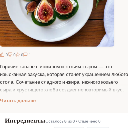
0
0
0
1
Горячие канапе с инжиром и козьим сыром — это
изысканная закуска, которая станет украшением любого
стола. Сочетание сладкого инжира, нежного козьего
сыра и хрустящего хлеба создает неповторимый вкус.
Это блюдо идеально подходит для фуршетов, ужинов с
Читать дальше
друзьями или романтического вечера. Приготовление
горячих канапе не займет много времени, но результат
Ингредиенты
поразит ваших гостей. В этом рецепте мы расскажем,
Осталось
8
из
8
• Отмечено
0