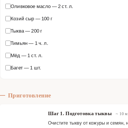
Оливковое масло
—
2 ст. л.
Козий сыр
—
100 г
Тыква
—
200 г
Тимьян
—
1 ч. л.
Мёд
—
1 ст. л.
Багет
—
1 шт.
Приготовление
Шаг 1. Подготовка тыквы
~ 10 
Очистите тыкву от кожуры и семян, 