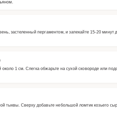
мьяном.
ень, застеленный пергаментом, и запекайте 15-20 минут д
н
около 1 см. Слегка обжарьте на сухой сковороде или под
ной тыквы. Сверху добавьте небольшой ломтик козьего сы