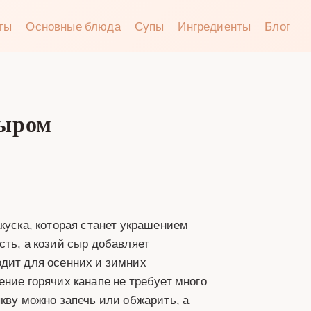
аты
Основные блюда
Супы
Ингредиенты
Блог
сыром
куска, которая станет украшением
сть, а козий сыр добавляет
одит для осенних и зимних
ние горячих канапе не требует много
кву можно запечь или обжарить, а