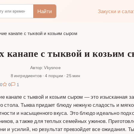
Найти
Закуски и сал
чие канапе с тыквой и козьим сыром
х канапе с тыквой и козьим 
Автор: Vkysnoe
8 ингредиентов · 4 порции · 25 мин
0
0
1
ие канапе с тыквой и козьим сыром — это изысканная за
о стола. Тыква придает блюду нежную сладость и мягко
тности и насыщенного вкуса. Это блюдо идеально подх
ников, а также для теплых семейных ужинов. Приготовле
ни и усилий, но результат превзойдет все ожидания. Ты