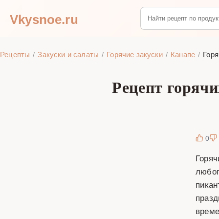
Vkysnoe.ru
Рецепты
Закуски и салаты
Горячие закуски
Канапе
Горя
Рецепт горячи
0
Горяч
любог
пикан
празд
време