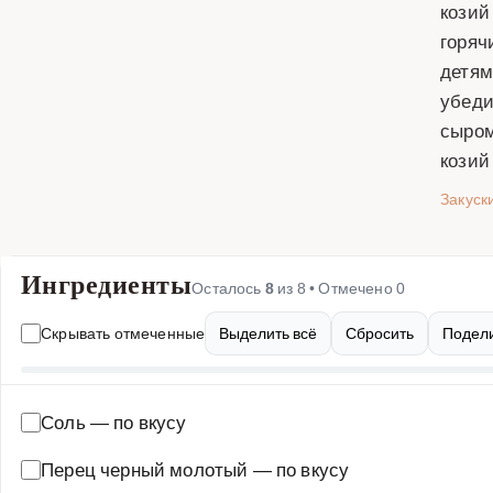
козий
горяч
детям
убеди
сыром
козий
Закуск
Ингредиенты
Осталось
8
из
8
• Отмечено
0
Скрывать отмеченные
Выделить всё
Сбросить
Подели
Соль
—
по вкусу
Перец черный молотый
—
по вкусу