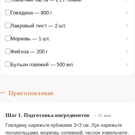
овощами или просто с свежим хлебом, чтобы
насладиться насыщенным соусом, который образуется
Говядина
—
800 г
в процессе томления. Это блюдо не только вкусное, но
Лавровый лист
—
2 шт.
и полезное: говядина богата белком и железом, фейхоа
содержит витамин C и антиоксиданты, а розмарин
Морковь
—
1 шт.
известен своими противовоспалительными
Фейхоа
—
200 г
свойствами. Приготовление томлёной говядины с
фейхоа и розмарином — это процесс, который требует
Бульон говяжий
—
500 мл
времени, но результат точно того стоит, даря
настоящее гастрономическое удовольствие.
Основные блюда
·
Мясные блюда
·
Томлёное мясо
Приготовление
Шаг 1. Подготовка ингредиентов
~ 15 мин
Говядину нарежьте кубиками 3×3 см. Лук нарежьте
полукольцами, морковь соломкой, чеснок измельчите.