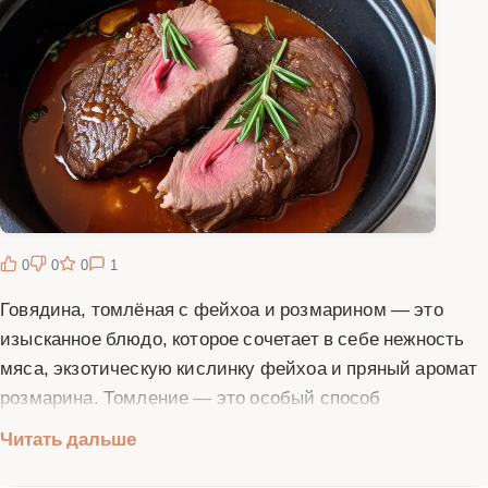
0
0
0
1
Говядина, томлёная с фейхоа и розмарином — это
изысканное блюдо, которое сочетает в себе нежность
мяса, экзотическую кислинку фейхоа и пряный аромат
розмарина. Томление — это особый способ
приготовления, при котором мясо медленно готовится
Читать дальше
при низкой температуре в закрытой посуде, что
позволяет ему стать невероятно мягким и сочным,