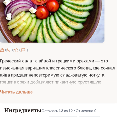
0
0
0
1
Греческий салат с айвой и грецкими орехами — это
изысканная вариация классического блюда, где сочная
айва придает неповторимую сладковатую нотку, а
грецкие орехи добавляют пикантную хрустящую
текстуру. Этот салат сочетает в себе свежесть
Читать дальше
традиционных средиземноморских ингредиентов с
оригинальными дополнениями, создавая гармоничный
Ингредиенты
вкусовой букет. Идеально подходит как для
Осталось
12
из
12
• Отмечено
0