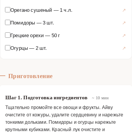
восхищает и удивляет гостей. Подавайте салат сразу
Орегано сушеный
—
1 ч.л.
после приготовления, чтобы сохранить хрустящую
текстуру овощей и орехов. Идеальное блюдо для
Помидоры
—
3 шт.
здорового питания и гурманских открытий!
Грецкие орехи
—
50 г
Закуски и салаты
·
Салаты
·
Греческий салат
Огурцы
—
2 шт.
Приготовление
Шаг 1. Подготовка ингредиентов
~ 10 мин
Тщательно промойте все овощи и фрукты. Айву
очистите от кожуры, удалите сердцевину и нарежьте
тонкими дольками. Помидоры и огурцы нарежьте
крупными кубиками. Красный лук очистите и