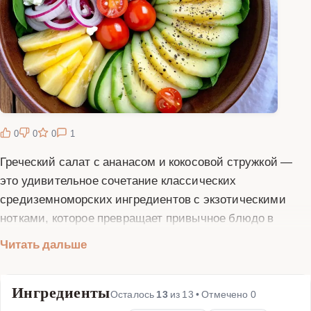
0
0
0
1
Греческий салат с ананасом и кокосовой стружкой —
это удивительное сочетание классических
средиземноморских ингредиентов с экзотическими
нотками, которое превращает привычное блюдо в
настоящий кулинарный шедевр. Данный рецепт
Читать дальше
сохраняет все лучшие качества традиционного
греческого салата: свежесть овощей, пикантность сыра
Ингредиенты
фета и аромат оливкового масла, но добавляет
Осталось
13
из
13
• Отмечено
0