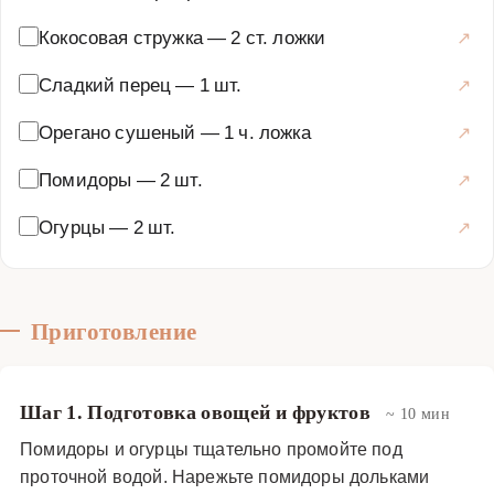
сложного вкусового профиля. Сыр фета или его более
Кокосовая стружка
—
2 ст. ложки
мягкий аналог — бри, дополняет блюдо солоноватой
нотой, которая идеально平衡ует сладость ананаса.
Сладкий перец
—
1 шт.
Этот салат не только невероятно вкусен, но и полезен:
Орегано сушеный
—
1 ч. ложка
он богат витаминами из свежих овощей, клетчаткой,
полезными жирами из оливкового масла и кокоса, а
Помидоры
—
2 шт.
также белком из сыра. Блюдо отлично подходит для
легкого ужина, подачи на праздничный стол или как
Огурцы
—
2 шт.
освежающий обед в жаркий день. Его можно
customizeровать, добавляя авокадо, сладкий перец или
даже креветки для более сытного варианта.
Приготовление
Приготовление занимает не более 20 минут: нужно
нарезать овощи и ананас кубиками, добавить маслины
и сыр, посыпать кокосовой стружкой и заправить
Шаг 1. Подготовка овощей и фруктов
~ 10 мин
соусом. Подавать салат лучше сразу после
Помидоры и огурцы тщательно промойте под
приготовления, чтобы сохранить хрустящую свежесть
проточной водой. Нарежьте помидоры дольками
ингредиентов. Этот рецепт обязательно удивит ваших