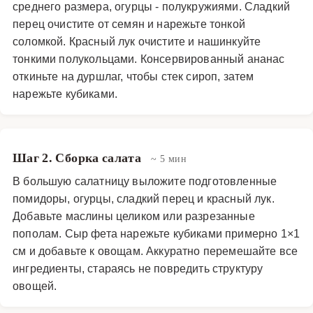
среднего размера, огурцы - полукружиями. Сладкий
гостей и станет любимым блюдом в коллекции
перец очистите от семян и нарежьте тонкой
домашних рецептов.
соломкой. Красный лук очистите и нашинкуйте
тонкими полукольцами. Консервированный ананас
Закуски и салаты
·
Салаты
·
Греческий салат
откиньте на дуршлаг, чтобы стек сироп, затем
нарежьте кубиками.
Шаг 2. Сборка салата
~ 5 мин
В большую салатницу выложите подготовленные
помидоры, огурцы, сладкий перец и красный лук.
Добавьте маслины целиком или разрезанные
пополам. Сыр фета нарежьте кубиками примерно 1×1
см и добавьте к овощам. Аккуратно перемешайте все
ингредиенты, стараясь не повредить структуру
овощей.