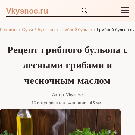
Vkysnoe.ru
Закуски и салаты
Рецепты
Супы
Бульоны
Грибной бульон
Грибной бульон с
Основные блюда
Рецепт грибного бульона с
Супы
лесными грибами и
Ингредиенты
чесночным маслом
Блог
Автор: Vkysnoe
10 ингредиентов · 4 порции · 45 мин