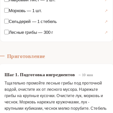
вкус и аромат.
Морковь
—
1 шт.
Супы
·
Бульоны
·
Грибной бульон
Сельдерей
—
1 стебель
Лесные грибы
—
300 г
Приготовление
Шаг 1. Подготовка ингредиентов
~ 10 мин
Тщательно промойте лесные грибы под проточной
водой, очистите их от лесного мусора. Нарежьте
грибы на крупные кусочки. Очистите лук, морковь и
чеснок. Морковь нарежьте кружочками, лук -
крупными кубиками, чеснок мелко порубите. Стебель