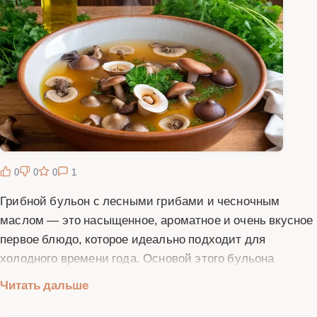
0
0
0
1
Грибной бульон с лесными грибами и чесночным
маслом — это насыщенное, ароматное и очень вкусное
первое блюдо, которое идеально подходит для
холодного времени года. Основой этого бульона
являются свежие лесные грибы, которые придают ему
Читать дальше
неповторимый вкус и аромат. Чеснок и чесночное
масло добавляют блюду пикантность и глубину вкуса.