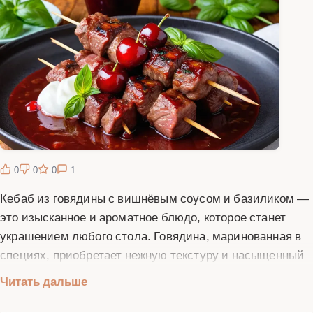
0
0
0
1
Кебаб из говядины с вишнёвым соусом и базиликом —
это изысканное и ароматное блюдо, которое станет
украшением любого стола. Говядина, маринованная в
специях, приобретает нежную текстуру и насыщенный
вкус, а вишнёвый соус добавляет пикантную кислинку
Читать дальше
и сладость. Свежий базилик придаёт блюду яркий
аромат и завершает композицию. Для приготовления