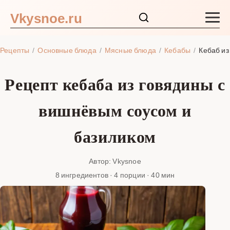
Vkysnoe.ru
Закуски и салаты
Рецепты
Основные блюда
Мясные блюда
Кебабы
Кебаб из
Основные блюда
Рецепт кебаба из говядины с
Супы
вишнёвым соусом и
Ингредиенты
базиликом
Блог
Автор: Vkysnoe
8 ингредиентов · 4 порции · 40 мин