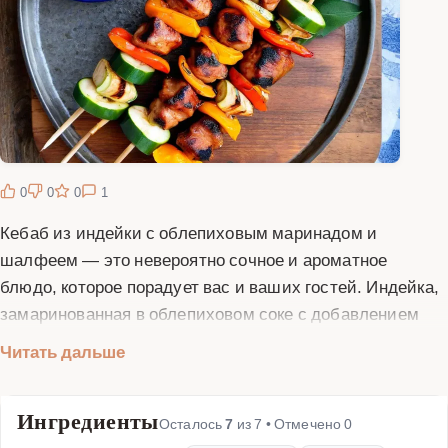
0
0
0
1
Кебаб из индейки с облепиховым маринадом и
шалфеем — это невероятно сочное и ароматное
блюдо, которое порадует вас и ваших гостей. Индейка,
замаринованная в облепиховом соке с добавлением
свежего шалфея, приобретает нежный вкус с легкой
Читать дальше
кислинкой и пряными нотками. Облепиха не только
придает мясу оригинальный вкус, но и делает его более
Ингредиенты
мягким и сочным. Шалфей добавляет пикантности и
Осталось
7
из
7
• Отмечено
0