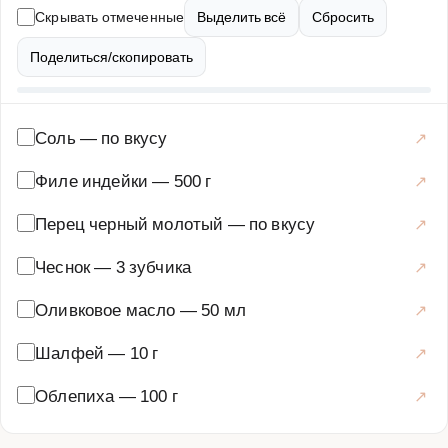
усиливает аромат. Этот рецепт идеально подойдет для
Скрывать отмеченные
Выделить всё
Сбросить
приготовления на гриле, мангале или даже в духовке.
Подавайте кебаб с овощами, свежей зеленью и соусом
Поделиться/скопировать
на ваш выбор. Облепиховый маринад можно дополнить
медом или горчицей для более насыщенного вкуса.
Попробуйте этот рецепт, и вы убедитесь, насколько
Соль
—
по вкусу
вкусной может быть индейка!
Филе индейки
—
500 г
Основные блюда
·
Мясные блюда
·
Кебабы
Перец черный молотый
—
по вкусу
Чеснок
—
3 зубчика
Оливковое масло
—
50 мл
Шалфей
—
10 г
Облепиха
—
100 г