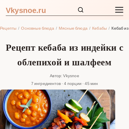
Vkysnoe.ru
Закуски и салаты
Рецепты
Основные блюда
Мясные блюда
Кебабы
Кебаб и
Основные блюда
Рецепт кебаба из индейки с
Супы
облепихой и шалфеем
Ингредиенты
Автор: Vkysnoe
7 ингредиентов · 4 порции · 45 мин
Блог