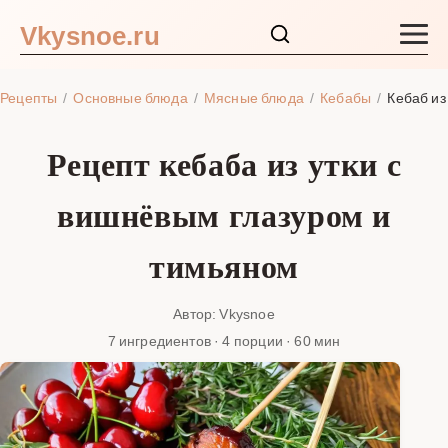
Vkysnoe.ru
Закуски и салаты
Рецепты
Основные блюда
Мясные блюда
Кебабы
Кебаб из
Основные блюда
Рецепт кебаба из утки с
Супы
вишнёвым глазуром и
Ингредиенты
тимьяном
Блог
Автор: Vkysnoe
7 ингредиентов · 4 порции · 60 мин