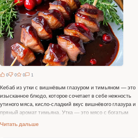
0
0
0
1
Кебаб из утки с вишнёвым глазуром и тимьяном — это
изысканное блюдо, которое сочетает в себе нежность
утиного мяса, кисло-сладкий вкус вишнёвого глазура и
пряный аромат тимьяна. Утка — это мясо с богатым
вкусом и сочной текстурой, которое идеально подходит
Читать дальше
для приготовления на гриле или в духовке. Вишнёвый
глазур добавляет блюду яркий акцент, а тимьян