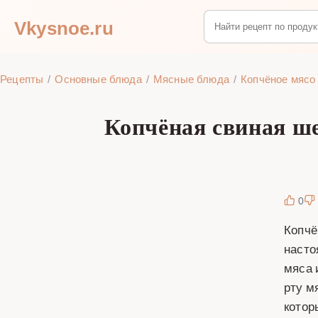
Vkysnoe.ru
Рецепты
Основные блюда
Мясные блюда
Копчёное мясо
Копчёная свиная ше
0
Копчё
насто
мяса 
рту м
котор