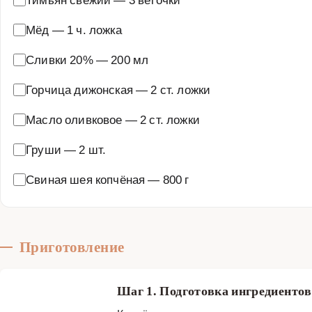
Мёд
—
1 ч. ложка
Сливки 20%
—
200 мл
Горчица дижонская
—
2 ст. ложки
Масло оливковое
—
2 ст. ложки
Груши
—
2 шт.
Свиная шея копчёная
—
800 г
Приготовление
Шаг 1. Подготовка ингредиенто