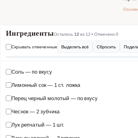
Основ
Ингредиенты
Осталось
12
из
12
• Отмечено
0
Скрывать отмеченные
Выделить всё
Сбросить
Подели
Соль
—
по вкусу
Лимонный сок
—
1 ст. ложка
Перец черный молотый
—
по вкусу
Чеснок
—
2 зубчика
Лук репчатый
—
1 шт.
Тимьян свежий
—
3 веточки