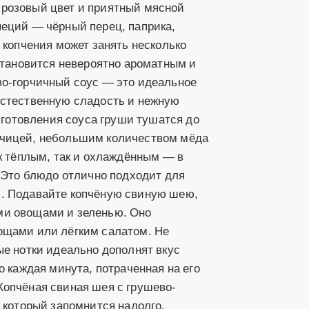
 розовый цвет и приятный мясной
пеций — чёрный перец, паприка,
 копчения может занять несколько
 становится невероятно ароматным и
во-горчичный соус — это идеальное
естественную сладость и нежную
риготовления соуса груши тушатся до
рчицей, небольшим количеством мёда
ак тёплым, так и охлаждённым — в
. Это блюдо отлично подходит для
s. Подавайте копчёную свиную шею,
ми овощами и зеленью. Оно
ощами или лёгким салатом. Не
ые нотки идеально дополнят вкус
о каждая минута, потраченная на его
Копчёная свиная шея с грушево-
, который запомнится надолго.