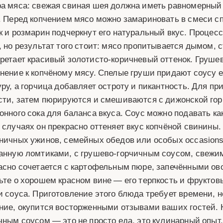
а мяса: свежая свиная шея должна иметь равномерный
. Перед копчением мясо можно замариновать в смеси с
к и розмарин подчеркнут его натуральный вкус. Процесс
, но результат того стоит: мясо пропитывается дымом,
ретает красивый золотисто-коричневый оттенок. Груше
нение к копчёному мясу. Спелые груши придают соусу 
уру, а горчица добавляет остроту и пикантность. Для п
сти, затем пюрируются и смешиваются с дижонской го
онного сока для баланса вкуса. Соус можно подавать к
 случаях он прекрасно оттеняет вкус копчёной свинины
ничных ужинов, семейных обедов или особых occasion
анную ломтиками, с грушево-горчичным соусом, свежи
асно сочетается с картофельным пюре, запечёнными ов
ьте о хорошем красном вине — его терпкость и фруктов
и соуса. Приготовление этого блюда требует времени, н
ние, окупится восторженными отзывами ваших гостей. 
чным соусом — это не просто еда, это кулинарный опыт