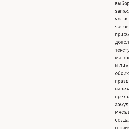
выбор
запах
чесно
часов
приоб
допол
текст
мягко
и лим
обоих
празд
нарез
прекр
забуд
мяса 
созда
горчи