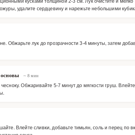
ионными кусками толщиной 2-3 см. Лук очистите и мелко 
кожуры, удалите сердцевину и нарежьте небольшими кубика
е. Обжарьте лук до прозрачности 3-4 минуты, затем добав
й основы
~ 8 мин
 чесноку. Обжаривайте 5-7 минут до мягкости груш. Влейт
ы.
айте. Влейте сливки, добавьте тимьян, соль и перец по вк
устения соуса.