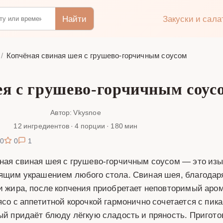
Найти
Закуски и сал
Копчёная свиная шея с грушево-горчичным соусом
я с грушево-горчичным соусо
Автор: Vkysnoe
12 ингредиентов · 4 порции · 180 мин
0
0
1
ная свиная шея с грушево-горчичным соусом — это изы
ящим украшением любого стола. Свиная шея, благода
и жира, после копчения приобретает неповторимый аром
ясо с аппетитной корочкой гармонично сочетается с пи
ый придаёт блюду лёгкую сладость и пряность. Пригото