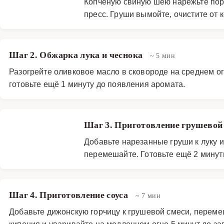
Копчёную свиную шею нарежьте порц
пресс. Груши вымойте, очистите от 
Шаг 2. Обжарка лука и чеснока
~ 5 мин
Разогрейте оливковое масло в сковороде на среднем огн
готовьте ещё 1 минуту до появления аромата.
Шаг 3. Приготовление грушево
Добавьте нарезанные груши к луку и
перемешайте. Готовьте ещё 2 минут
Шаг 4. Приготовление соуса
~ 7 мин
Добавьте дижонскую горчицу к грушевой смеси, перемеш
кипения и уваривайте на медленном огне 5 минут до заг