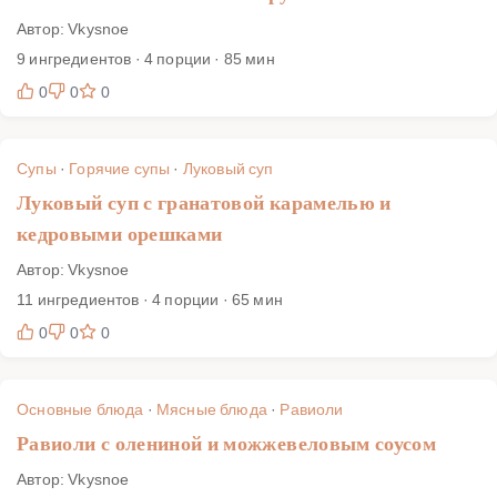
Автор: Vkysnoe
9 ингредиентов · 4 порции · 85 мин
0
0
0
Супы
·
Горячие супы
·
Луковый суп
Луковый суп с гранатовой карамелью и
кедровыми орешками
Автор: Vkysnoe
11 ингредиентов · 4 порции · 65 мин
0
0
0
Основные блюда
·
Мясные блюда
·
Равиоли
Равиоли с олениной и можжевеловым соусом
Автор: Vkysnoe