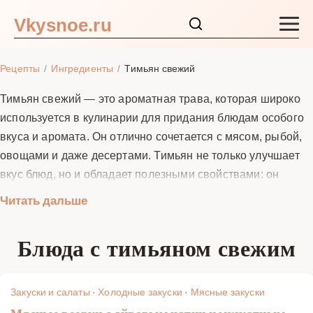
Vkysnoe.ru
Закуски и салаты
Рецепты
Ингредиенты
Тимьян свежий
Основные блюда
Тимьян свежий — это ароматная трава, которая широко
используется в кулинарии для придания блюдам особого
Супы
вкуса и аромата. Он отлично сочетается с мясом, рыбой,
овощами и даже десертами. Тимьян не только улучшает
Ингредиенты
вкус блюд, но и обладает полезными свойствами: он
содержит эфирные масла, витамины и антиоксиданты,
Читать дальше
Блог
которые способствуют укреплению иммунитета и
улучшению пищеварения. В этом разделе вы найдете
Блюда с тимьяном свежим
разнообразные рецепты с тимьяном, которые помогут ва
приготовить вкусные и полезные блюда в домашних
условиях.
Закуски и салаты
·
Холодные закуски
·
Мясные закуски