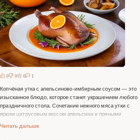
0
0
0
1
Копчёная утка с апельсиново-имбирным соусом — это
изысканное блюдо, которое станет украшением любого
праздничного стола. Сочетание нежного мяса утки с
ярким цитрусовым вкусом апельсина и пряными
нотками имбиря создаёт неповторимую гармонию
Читать дальше
вкусов. Утка, приготовленная таким способом,
получается сочной, ароматной и с хрустящей корочкой.