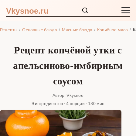
Vkysnoe.ru
Закуски и салаты
Рецепты
Основные блюда
Мясные блюда
Копчёное мясо
К
Основные блюда
Рецепт копчёной утки с
Супы
апельсиново-имбирным
Ингредиенты
соусом
Блог
Автор: Vkysnoe
9 ингредиентов · 4 порции · 180 мин