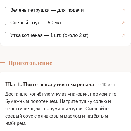
свежей зеленью и дольками лайма. Это блюдо не
Зелень петрушки
—
для подачи
только вкусное, но и полезное, так как киви богат
витамином C, а утка является источником белка и
Соевый соус
—
50 мл
полезных жиров. Копчёная утка с соусом из киви и
Утка копчёная
—
1 шт. (около 2 кг)
лайма станет настоящим украшением вашего стола и
подарит незабываемые гастрономические
впечатления.
Основные блюда
·
Мясные блюда
·
Копчёное мясо
Приготовление
Шаг 1. Подготовка утки и маринада
~ 10 мин
Достаньте копчёную утку из упаковки, промокните
бумажным полотенцем. Натрите тушку солью и
чёрным перцем снаружи и изнутри. Смешайте
соевый соус с оливковым маслом и натёртым
имбирём.