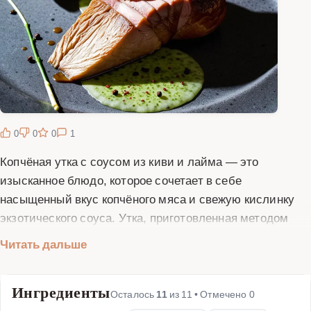
0
0
0
1
Копчёная утка с соусом из киви и лайма — это
изысканное блюдо, которое сочетает в себе
насыщенный вкус копчёного мяса и свежую кислинку
экзотического соуса. Утка, приготовленная методом
копчения, приобретает неповторимый аромат и нежную
Читать дальше
текстуру, а соус на основе киви и лайма добавляет
блюду яркости и пикантности. Этот рецепт идеально
Ингредиенты
подходит для праздничного ужина или особого случая,
Осталось
11
из
11
• Отмечено
0