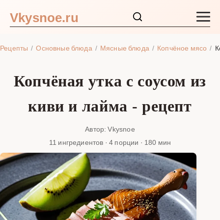
Vkysnoe.ru
Закуски и салаты
Рецепты
Основные блюда
Мясные блюда
Копчёное мясо
К
Основные блюда
Копчёная утка с соусом из
Супы
киви и лайма - рецепт
Ингредиенты
Автор: Vkysnoe
11 ингредиентов · 4 порции · 180 мин
Блог