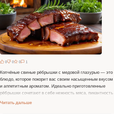
0
0
0
1
Копчёные свиные рёбрышки с медовой глазурью — это
блюдо, которое покорит вас своим насыщенным вкусом
и аппетитным ароматом. Идеально приготовленные
рёбрышки сочетают в себе нежность мяса, пикантность
копчения и сладость медовой глазури. Это блюдо
Читать дальше
станет настоящим украшением любого стола, будь то
семейный ужин или праздничное застолье. Для