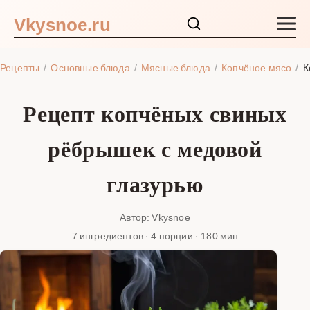
Vkysnoe.ru
Закуски и салаты
Рецепты
Основные блюда
Мясные блюда
Копчёное мясо
К
Основные блюда
Рецепт копчёных свиных
Супы
рёбрышек с медовой
Ингредиенты
глазурью
Блог
Автор: Vkysnoe
7 ингредиентов · 4 порции · 180 мин