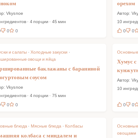
сноком
орехом
ор: Vkysnoe
Автор: Vk
ингредиентов · 4 порции · 45 мин
10 ингред
0
0
0
0
0
уски и салаты
·
Холодные закуски
·
Основные
шированные овощи и яйца
Хумус с
ршированные баклажаны с бараниной
кунжут
йогуртовым соусом
Автор: Vk
ор: Vkysnoe
10 ингред
ингредиентов · 4 порции · 75 мин
0
0
0
0
0
овные блюда
·
Мясные блюда
·
Колбасы
Основные
овощами
машняя колбаса с миндалем и