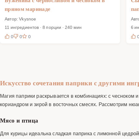
Буженина с черносливом и чесноком в
Сы
пряном маринаде
па
Автор: Vkysnoe
Авт
11 ингредиентов · 8 порции · 240 мин
6 и
0
0
0
Искусство сочетания паприки с другими ин
Магия паприки раскрывается в комбинациях: с чесноком и
кориандром и зирой в восточных смесях. Рассмотрим ню
Мясо и птица
Для курицы идеальна сладкая паприка с лимонной цедрой