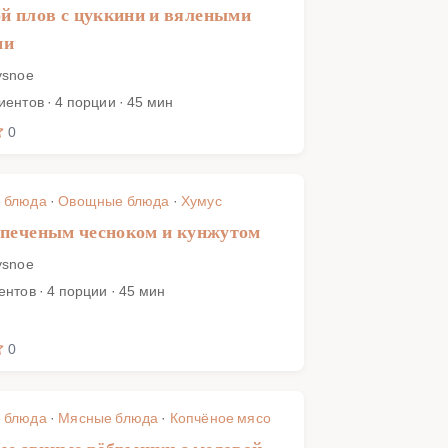
 плов с цуккини и вялеными
ми
ysnoe
иентов · 4 порции · 45 мин
0
 блюда
·
Овощные блюда
·
Хумус
 печеным чесноком и кунжутом
ysnoe
ентов · 4 порции · 45 мин
0
 блюда
·
Мясные блюда
·
Копчёное мясо