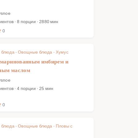
ysnoe
иентов · 8 порции · 2880 мин
0
 блюда
·
Овощные блюда
·
Хумус
 маринованным имбирем и
ным маслом
ysnoe
иентов · 4 порции · 25 мин
0
 блюда
·
Овощные блюда
·
Пловы с