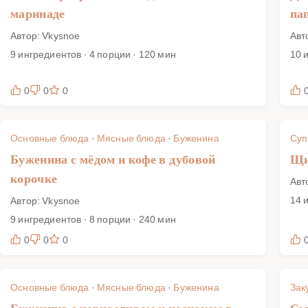
маринаде
па
Автор: Vkysnoe
Авт
9 ингредиентов · 4 порции · 120 мин
10 
0
0
0
Основные блюда
·
Мясные блюда
·
Буженина
Су
Буженина с мёдом и кофе в дубовой
Щи
корочке
Авт
14 
Автор: Vkysnoe
9 ингредиентов · 8 порции · 240 мин
0
0
0
Основные блюда
·
Мясные блюда
·
Буженина
Зак