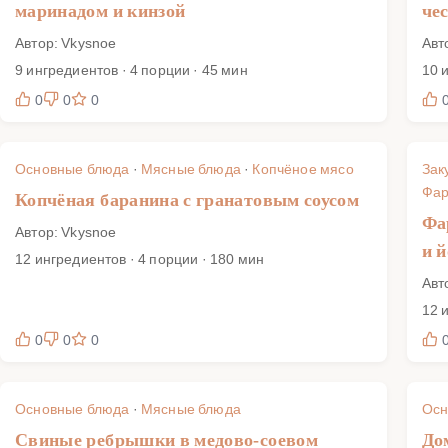
маринадом и кинзой
че
Автор: Vkysnoe
Авт
9 ингредиентов · 4 порции · 45 мин
10 
0
0
0
Основные блюда
·
Мясные блюда
·
Копчёное мясо
Зак
Фар
Копчёная баранина с гранатовым соусом
Фа
Автор: Vkysnoe
и 
12 ингредиентов · 4 порции · 180 мин
Авт
12 
0
0
0
Основные блюда
·
Мясные блюда
Осн
Свиные ребрышки в медово-соевом
До