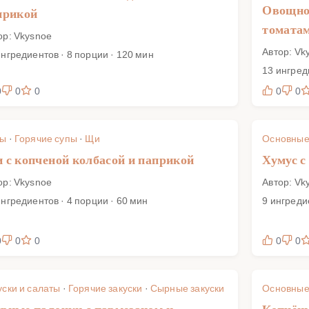
Овощной
прикой
томата
ор: Vkysnoe
Автор: Vk
ингредиентов · 8 порции · 120 мин
13 ингред
0
0
0
0
0
пы
·
Горячие супы
·
Щи
Основные
 с копченой колбасой и паприкой
Хумус с
ор: Vkysnoe
Автор: Vk
ингредиентов · 4 порции · 60 мин
9 ингреди
0
0
0
0
0
уски и салаты
·
Горячие закуски
·
Сырные закуски
Основные