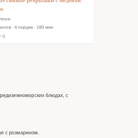
ые свиные рёбрышки с медовой
ью
ysnoe
ентов · 4 порции · 180 мин
0
средиземноморских блюдах, с
ая с розмарином.