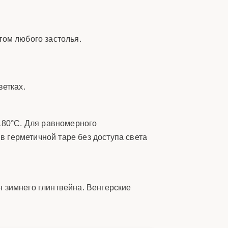
том любого застолья.
ветках.
 180°C. Для равномерного
 герметичной таре без доступа света
я зимнего глинтвейна. Венгерские