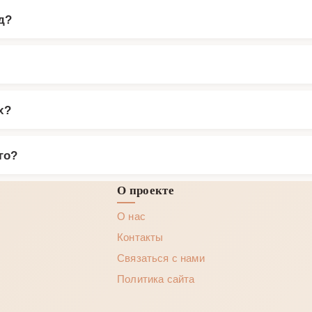
д?
х?
го?
О проекте
О нас
Контакты
Связаться с нами
Политика сайта