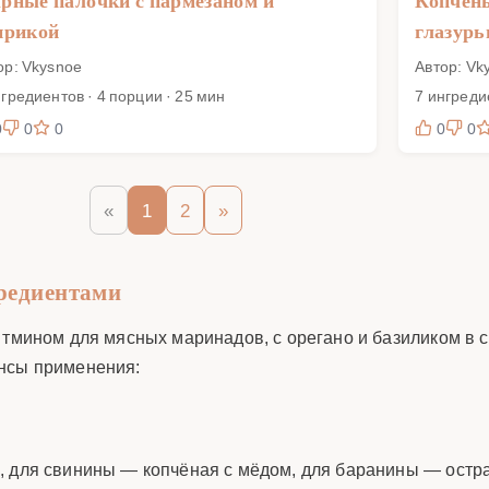
рные палочки с пармезаном и
Копчён
прикой
глазур
ор: Vkysnoe
Автор: Vk
нгредиентов · 4 порции · 25 мин
7 ингреди
0
0
0
0
0
«
1
2
»
гредиентами
 тмином для мясных маринадов, с орегано и базиликом в 
ансы применения:
, для свинины — копчёная с мёдом, для баранины — остр