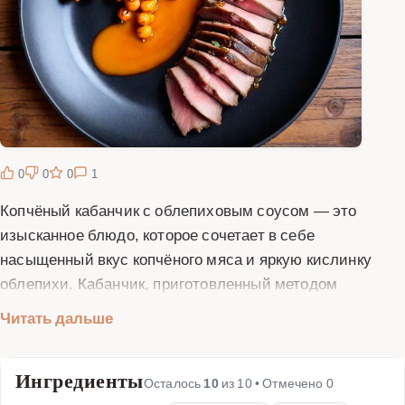
0
0
0
1
Копчёный кабанчик с облепиховым соусом — это
изысканное блюдо, которое сочетает в себе
насыщенный вкус копчёного мяса и яркую кислинку
облепихи. Кабанчик, приготовленный методом
холодного копчения, обладает нежным вкусом и
Читать дальше
ароматом дыма. Облепиховый соус добавляет блюду
не только пикантность, но и полезные свойства, так как
Ингредиенты
облепиха богата витаминами и антиоксидантами. Для
Осталось
10
из
10
• Отмечено
0