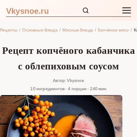
Vkysnoe.ru
Закуски и салаты
Рецепты
Основные блюда
Мясные блюда
Копчёное мясо
К
Основные блюда
Рецепт копчёного кабанчика
Супы
с облепиховым соусом
Ингредиенты
Автор: Vkysnoe
10 ингредиентов · 4 порции · 240 мин
Блог