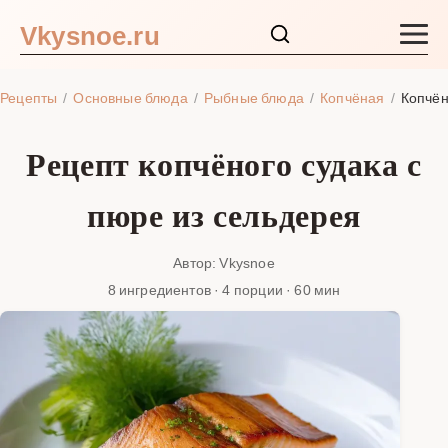
Vkysnoe.ru
Закуски и салаты
Рецепты
Основные блюда
Рыбные блюда
Копчёная
Копчён
Основные блюда
Рецепт копчёного судака с
Супы
пюре из сельдерея
Ингредиенты
Автор: Vkysnoe
8 ингредиентов · 4 порции · 60 мин
Блог