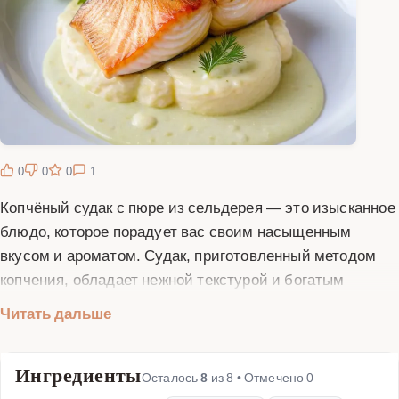
0
0
0
1
Копчёный судак с пюре из сельдерея — это изысканное
блюдо, которое порадует вас своим насыщенным
вкусом и ароматом. Судак, приготовленный методом
копчения, обладает нежной текстурой и богатым
вкусом, который идеально сочетается с кремовым пюре
Читать дальше
из сельдерея. Это блюдо станет отличным выбором
для праздничного ужина или особого случая. Для
Ингредиенты
приготовления копчёного судака вам понадобится
Осталось
8
из
8
• Отмечено
0