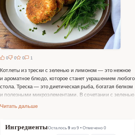
0
0
0
1
Котлеты из трески с зеленью и лимоном — это нежное
и ароматное блюдо, которое станет украшением любого
стола. Треска — это диетическая рыба, богатая белком
и полезными микроэлементами. В сочетании с зеленью
и лимоном она приобретает особый вкус и аромат. Для
Читать дальше
приготовления котлет вам понадобится свежая треска,
зелень (укроп, петрушка, зеленый лук), лимон, яйца,
Ингредиенты
панировочные сухари и специи по вкусу. Рыбу
Осталось
9
из
9
• Отмечено
0