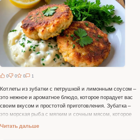
0
0
0
1
Котлеты из зубатки с петрушкой и лимонным соусом –
это нежное и ароматное блюдо, которое порадует вас
своим вкусом и простотой приготовления. Зубатка –
это морская рыба с мягким и сочным мясом, которое
идеально подходит для котлет. Добавление свежей
Читать дальше
петрушки придает блюду свежий аромат, а лимонный
соус добавляет приятную кислинку и завершенность