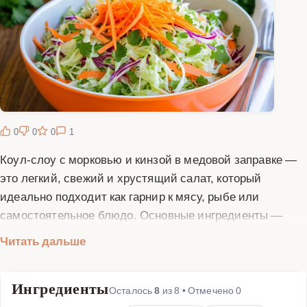
0
0
0
1
Коул-слоу с морковью и кинзой в медовой заправке —
это легкий, свежий и хрустящий салат, который
идеально подходит как гарнир к мясу, рыбе или
самостоятельное блюдо. Основные ингредиенты —
капуста, морковь и кинза — придают салату яркий вкус
Читать дальше
и аромат. Медовая заправка добавляет сладковатые
нотки, делая блюдо сбалансированным и пикантным.
Ингредиенты
Этот рецепт особенно популярен в летний сезон, когда
Осталось
8
из
8
• Отмечено
0