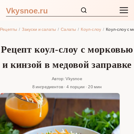
Vkysnoe.ru
Закуски и салаты
Рецепты
Закуски и салаты
Салаты
Коул-слоу
Коул-слоу с м
Основные блюда
Рецепт коул-слоу с морковью
Супы
и кинзой в медовой заправке
Ингредиенты
Автор: Vkysnoe
8 ингредиентов · 4 порции · 20 мин
Блог