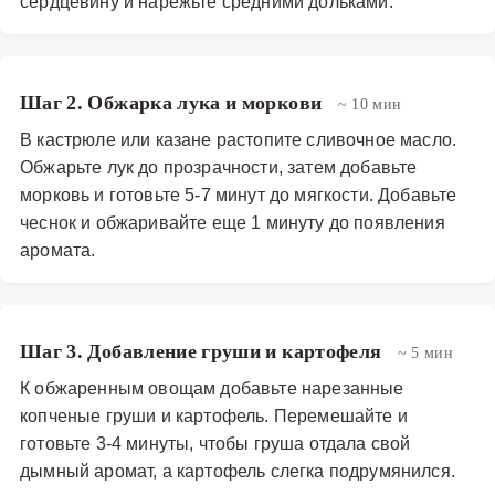
сердцевину и нарежьте средними дольками.
подойдет для семейного ужина, а также может стать
интересным блюдом для гурманов, ценящих
нестандартные сочетания. История кулеша уходит
Шаг 2. Обжарка лука и моркови
~ 10 мин
корнями в прошлое: originally это была пища
В кастрюле или казане растопите сливочное масло.
путешественников и военных due to its питательности и
Обжарьте лук до прозрачности, затем добавьте
простоты приготовления в полевых условиях.
морковь и готовьте 5-7 минут до мягкости. Добавьте
Современная интерпретация с копченой грушей
чеснок и обжаривайте еще 1 минуту до появления
демонстрирует эволюцию кулинарии и openness к
аромата.
экспериментам. Приготовление этого блюда не требует
особых навыков, но важно следить за консистенцией —
кулеш должен быть достаточно густым, но не сухим.
Шаг 3. Добавление груши и картофеля
Рекомендуется использовать seasonal ingredients для
~ 5 мин
максимальной свежести и пользы. Данный рецепт
К обжаренным овощам добавьте нарезанные
также может быть адаптирован для вегетарианцев или
копченые груши и картофель. Перемешайте и
веганов путем замены животного бульона на овощной.
готовьте 3-4 минуты, чтобы груша отдала свой
дымный аромат, а картофель слегка подрумянился.
Вкус копченой груши можно усилить, добавив немного