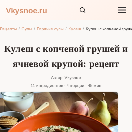
Vkysnoe.ru
Закуски и салаты
Рецепты
Супы
Горячие супы
Кулеш
Кулеш с копченой груш
Основные блюда
Кулеш с копченой грушей и
Супы
ячневой крупой: рецепт
Ингредиенты
Автор: Vkysnoe
11 ингредиентов · 4 порции · 45 мин
Блог