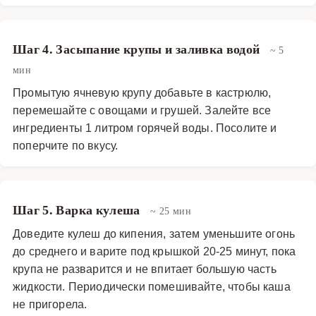
копченой паприки или жидкого дыма, если
свежекопченый фрукт unavailable. В целом, кулеш с
копченой грушей и ячневой крупой — это сытное,
Шаг 4. Засыпание крупы и заливка водой
~ 5
ароматное и полезное блюдо, которое разнообразит
мин
повседневный рацион и удивит гостей своим
Промытую ячневую крупу добавьте в кастрюлю,
необычным вкусом. Его приготовление — это
перемешайте с овощами и грушей. Залейте все
возможность познакомиться с традиционной кухней в
ингредиенты 1 литром горячей воды. Посолите и
новом свете и оценить гармонию зерновых и фруктов.
поперчите по вкусу.
Супы
·
Горячие супы
·
Кулеш
Шаг 5. Варка кулеша
~ 25 мин
Доведите кулеш до кипения, затем уменьшите огонь
до среднего и варите под крышкой 20-25 минут, пока
крупа не разварится и не впитает большую часть
жидкости. Периодически помешивайте, чтобы каша
не пригорела.