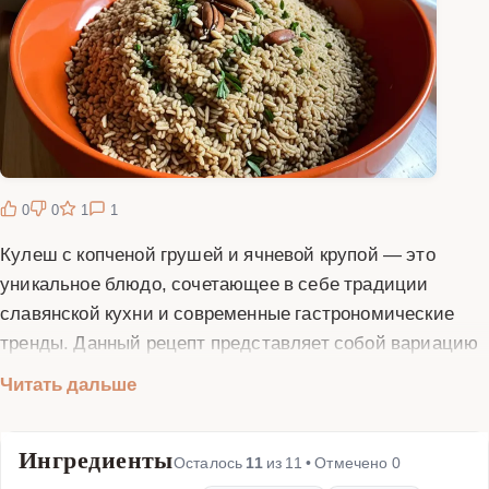
0
0
1
1
Кулеш с копченой грушей и ячневой крупой — это
уникальное блюдо, сочетающее в себе традиции
славянской кухни и современные гастрономические
тренды. Данный рецепт представляет собой вариацию
классического кулеша — густого супа или жидкой каши,
Читать дальше
популярного в украинской, белорусской и южнорусской
кухнях. Основой блюда служит ячневая крупа, которая
Ингредиенты
придает ему особую питательность и нежную текстуру.
Осталось
11
из
11
• Отмечено
0