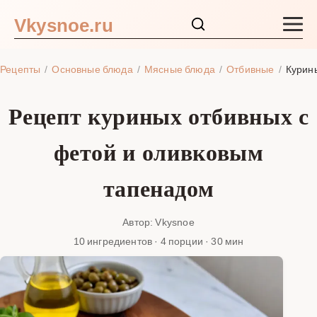
Vkysnoe.ru
Закуски и салаты
Рецепты
Основные блюда
Мясные блюда
Отбивные
Курин
Основные блюда
Рецепт куриных отбивных с
Супы
фетой и оливковым
Ингредиенты
тапенадом
Блог
Автор: Vkysnoe
10 ингредиентов · 4 порции · 30 мин