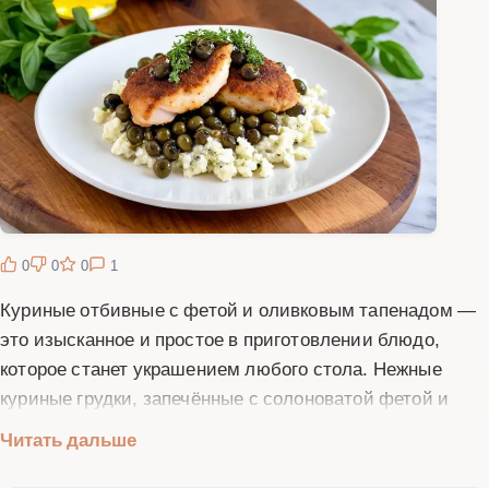
0
0
0
1
Куриные отбивные с фетой и оливковым тапенадом —
это изысканное и простое в приготовлении блюдо,
которое станет украшением любого стола. Нежные
куриные грудки, запечённые с солоноватой фетой и
пикантным оливковым тапенадом, создают
Читать дальше
гармоничное сочетание вкусов. Тапенад — это
традиционная провансальская закуска из оливок,