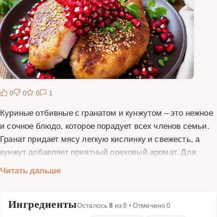
0
0
0
1
Куриные отбивные с гранатом и кунжутом – это нежное
и сочное блюдо, которое порадует всех членов семьи.
Гранат придает мясу легкую кислинку и свежесть, а
кунжут добавляет приятный ореховый аромат. Для
приготовления этого блюда вам понадобятся куриные
Читать дальше
грудки, зерна граната, кунжут, специи и немного
времени. Сначала куриные грудки отбиваются до
Ингредиенты
тонкого состояния, затем маринуются в смеси специй и
Осталось
8
из
8
• Отмечено
0