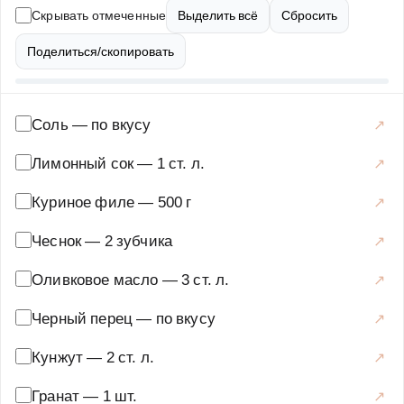
гранатового сока. После этого отбивные обжариваются
Скрывать отмеченные
Выделить всё
Сбросить
на сковороде до золотистой корочки и посыпаются
кунжутом. Подавать их можно с овощным гарниром или
Поделиться/скопировать
свежим салатом. Это блюдо не только вкусное, но и
полезное, так как гранат богат витаминами, а куриное
мясо – белком. Попробуйте приготовить эти отбивные,
Соль
—
по вкусу
и они станут частым гостем на вашем столе.
Лимонный сок
—
1 ст. л.
Основные блюда
·
Мясные блюда
·
Отбивные
Куриное филе
—
500 г
Чеснок
—
2 зубчика
Оливковое масло
—
3 ст. л.
Черный перец
—
по вкусу
Кунжут
—
2 ст. л.
Гранат
—
1 шт.