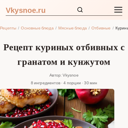
Vkysnoe.ru
Закуски и салаты
Рецепты
Основные блюда
Мясные блюда
Отбивные
Курины
Основные блюда
Рецепт куриных отбивных с
Супы
гранатом и кунжутом
Ингредиенты
Автор: Vkysnoe
8 ингредиентов · 4 порции · 30 мин
Блог