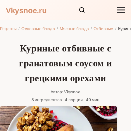
Vkysnoe.ru
Закуски и салаты
Рецепты
Основные блюда
Мясные блюда
Отбивные
Курин
Основные блюда
Куриные отбивные с
Супы
гранатовым соусом и
Ингредиенты
грецкими орехами
Блог
Автор: Vkysnoe
8 ингредиентов · 4 порции · 40 мин