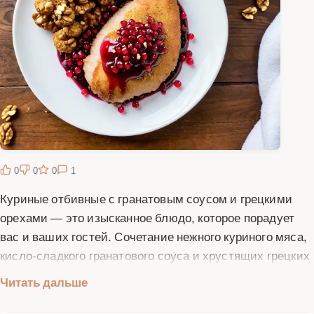
0
0
0
1
Куриные отбивные с гранатовым соусом и грецкими
орехами — это изысканное блюдо, которое порадует
вас и ваших гостей. Сочетание нежного куриного мяса,
кисло-сладкого гранатового соуса и хрустящих грецких
орехов создает неповторимый вкус. Это блюдо
Читать дальше
идеально подходит для праздничного стола, но его
также можно приготовить и в будний день, чтобы