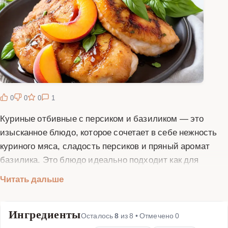
0
0
0
1
Куриные отбивные с персиком и базиликом — это
изысканное блюдо, которое сочетает в себе нежность
куриного мяса, сладость персиков и пряный аромат
базилика. Это блюдо идеально подходит как для
повседневного ужина, так и для особых случаев.
Читать дальше
Приготовление куриных отбивных с персиком и
базиликом не требует много времени и усилий, но
Ингредиенты
результат обязательно порадует вас и ваших гостей.
Осталось
8
из
8
• Отмечено
0