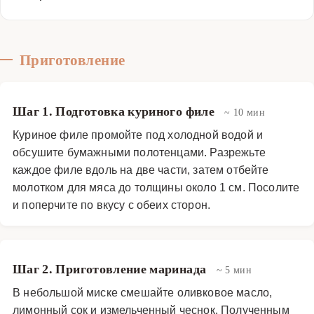
приготовить куриные отбивные с персиком и
базиликом, и вы убедитесь, что это простое блюдо
может стать настоящим кулинарным шедевром!
Приготовление
Основные блюда
·
Мясные блюда
·
Отбивные
Шаг 1. Подготовка куриного филе
~ 10 мин
Куриное филе промойте под холодной водой и
обсушите бумажными полотенцами. Разрежьте
каждое филе вдоль на две части, затем отбейте
молотком для мяса до толщины около 1 см. Посолите
и поперчите по вкусу с обеих сторон.
Шаг 2. Приготовление маринада
~ 5 мин
В небольшой миске смешайте оливковое масло,
лимонный сок и измельченный чеснок. Полученным