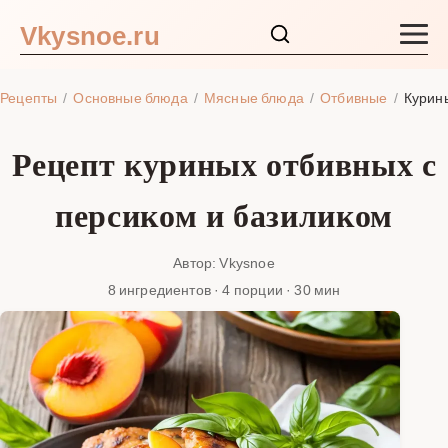
Vkysnoe.ru
Закуски и салаты
Рецепты
Основные блюда
Мясные блюда
Отбивные
Курин
Основные блюда
Рецепт куриных отбивных с
Супы
персиком и базиликом
Ингредиенты
Автор: Vkysnoe
8 ингредиентов · 4 порции · 30 мин
Блог