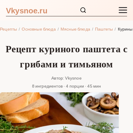
Vkysnoe.ru
Закуски и салаты
Рецепты
Основные блюда
Мясные блюда
Паштеты
Курины
Основные блюда
Рецепт куриного паштета с
Супы
грибами и тимьяном
Ингредиенты
Автор: Vkysnoe
8 ингредиентов · 4 порции · 45 мин
Блог