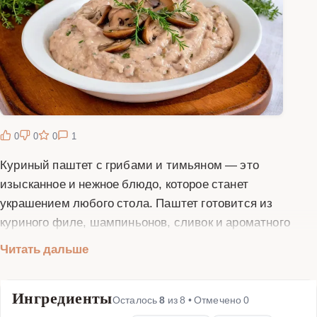
0
0
0
1
Куриный паштет с грибами и тимьяном — это
изысканное и нежное блюдо, которое станет
украшением любого стола. Паштет готовится из
куриного филе, шампиньонов, сливок и ароматного
тимьяна, что придает ему неповторимый вкус и аромат.
Читать дальше
Это блюдо идеально подходит для завтрака, ужина или
фуршета. Оно легко намазывается на тосты или
Ингредиенты
крекеры, делая их вкуснее и сытнее. Паштет можно
Осталось
8
из
8
• Отмечено
0