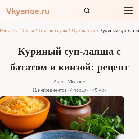
Vkysnoe.ru
Закуски и салаты
Рецепты
Супы
Горячие супы
Суп-лапша
Куриный суп-лапша
Основные блюда
Куриный суп-лапша с
Супы
бататом и кинзой: рецепт
Ингредиенты
Автор: Vkysnoe
11 ингредиентов · 4 порции · 45 мин
Блог