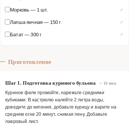
другие овощи, такие как морковь или сельдерей.
Морковь
—
1 шт.
Идеальный баланс питательности и легкости делает
этот суп любимым блюдом для всей семьи.
Лапша яичная
—
150 г
Супы
·
Горячие супы
·
Суп-лапша
Батат
—
300 г
Приготовление
Шаг 1. Подготовка куриного бульона
~ 10 мин
Куриное филе промойте, нарежьте средними
кубиками. В кастрюлю налейте 2 литра воды,
доведите до кипения, добавьте курицу и варите на
среднем огне 20 минут, снимая пену. Добавьте
лавровый лист.