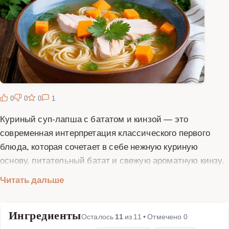
0
0
0
1
Куриный суп-лапша с бататом и кинзой — это
современная интерпретация классического первого
блюда, которая сочетает в себе нежную куриную
основу, питательный батат и свежую ароматную кинзу.
Этот суп идеально подходит для холодных дней, когда
Читать дальше
хочется согреться и насладиться насыщенным вкусом.
Батат, или сладкий картофель, придает блюду легкую
Ингредиенты
сладость и кремовую текстуру, а кинза добавляет яркие
Осталось
11
из
11
• Отмечено
0