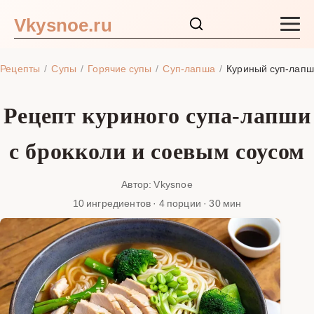
Vkysnoe.ru
Закуски и салаты
Рецепты
Супы
Горячие супы
Суп-лапша
Куриный суп-лапш
Основные блюда
Рецепт куриного супа-лапши
Супы
с брокколи и соевым соусом
Ингредиенты
Автор: Vkysnoe
10 ингредиентов · 4 порции · 30 мин
Блог