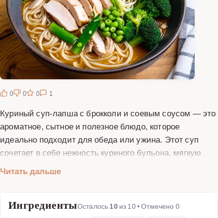
0
0
0
1
Куриный суп-лапша с брокколи и соевым соусом — это
ароматное, сытное и полезное блюдо, которое
идеально подходит для обеда или ужина. Этот суп
сочетает в себе нежность куриного бульона, мягкую
лапшу, свежую брокколи и пикантный соевый соус,
Читать дальше
который придает блюду особый вкус. Брокколи
добавляет супу полезные витамины и микроэлементы,
Ингредиенты
делая его не только вкусным, но и очень полезным.
Осталось
10
из
10
• Отмечено
0