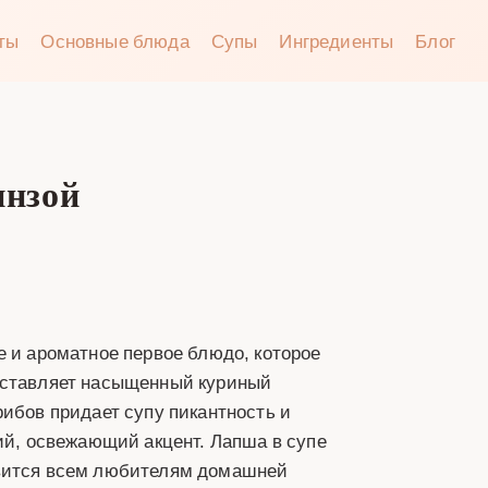
аты
Основные блюда
Супы
Ингредиенты
Блог
инзой
е и ароматное первое блюдо, которое
составляет насыщенный куриный
рибов придает супу пикантность и
кий, освежающий акцент. Лапша в супе
авится всем любителям домашней