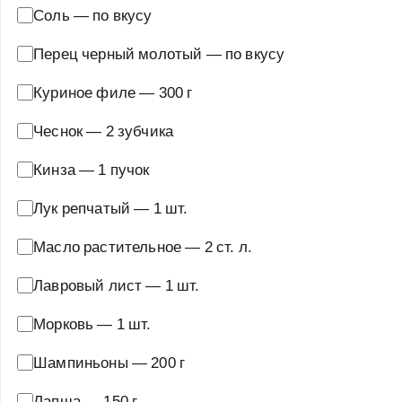
Соль
—
по вкусу
Перец черный молотый
—
по вкусу
Куриное филе
—
300 г
Чеснок
—
2 зубчика
Кинза
—
1 пучок
Лук репчатый
—
1 шт.
Масло растительное
—
2 ст. л.
Лавровый лист
—
1 шт.
Морковь
—
1 шт.
Шампиньоны
—
200 г
Лапша
—
150 г