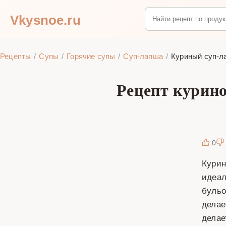
Vkysnoe.ru
Рецепты
Супы
Горячие супы
Суп-лапша
Куриный суп-ла
Рецепт курино
0
Курин
идеал
бульо
делае
делае