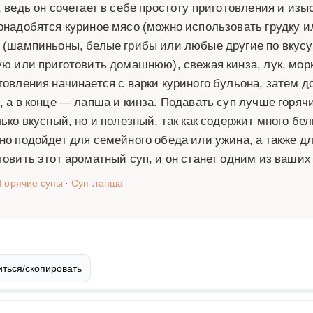
, ведь он сочетает в себе простоту приготовления и из
онадобятся куриное мясо (можно использовать грудку 
 (шампиньоны, белые грибы или любые другие по вкусу
ую или приготовить домашнюю), свежая кинза, лук, морк
товления начинается с варки куриного бульона, затем
, а в конце — лапша и кинза. Подавать суп лучше горяч
лько вкусный, но и полезный, так как содержит много бе
но подойдет для семейного обеда или ужина, а также дл
товить этот ароматный суп, и он станет одним из ваши
Горячие супы
·
Суп-лапша
ться/скопировать