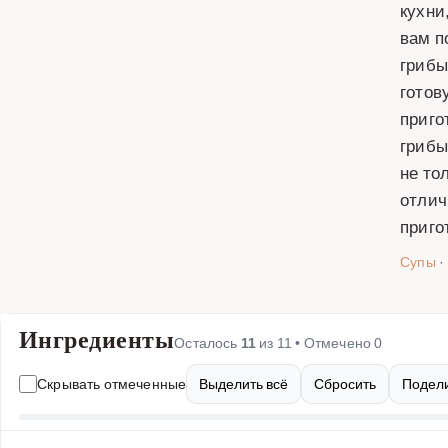
кухни
вам п
грибы
готов
приго
грибы
не то
отлич
приго
Супы
·
Ингредиенты
Осталось
11
из
11
• Отмечено
0
Скрывать отмеченные
Выделить всё
Сбросить
Подели