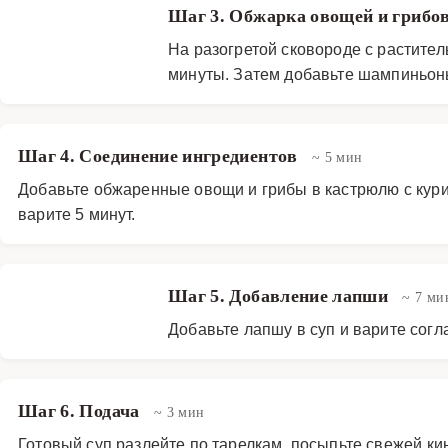
Шаг 3. Обжарка овощей и грибо
На разогретой сковороде с растител
минуты. Затем добавьте шампиньоны 
Шаг 4. Соединение ингредиентов
~ 5 мин
Добавьте обжаренные овощи и грибы в кастрюлю с кури
варите 5 минут.
Шаг 5. Добавление лапши
~ 7 ми
Добавьте лапшу в суп и варите согл
Шаг 6. Подача
~ 3 мин
Готовый суп разлейте по тарелкам, посыпьте свежей ки