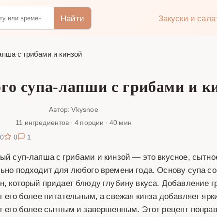
Найти
Закуски и сал
пша с грибами и кинзой
го супа-лапши с грибами и к
Автор: Vkysnoe
11 ингредиентов · 4 порции · 40 мин
0
0
1
ый суп-лапша с грибами и кинзой — это вкусное, сытно
ьно подходит для любого времени года. Основу супа 
н, который придает блюду глубину вкуса. Добавление г
т его более питательным, а свежая кинза добавляет яр
т его более сытным и завершенным. Этот рецепт понр