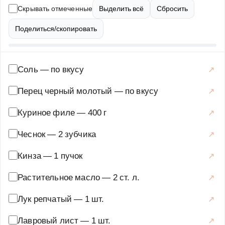
прост в приготовлении, но при этом результат
Скрывать отмеченные
Выделить всё
Сбросить
получается очень вкусным и аппетитным. Для
приготовления супа вам понадобится куриное мясо
Поделиться/скопировать
(можно использовать грудку или бедра), лапша
(домашняя или магазинная), сладкий перец, который
нужно запечь до мягкости, свежая кинза, лук, морковь и
Соль
—
по вкусу
специи по вкусу. Подавать суп лучше всего горячим,
Перец черный молотый
—
по вкусу
украсив свежей зеленью и добавив дольку лимона для
кислинки. Этот суп станет отличным выбором для
Куриное филе
—
400 г
семейного обеда или ужина, а также порадует гостей
Чеснок
—
2 зубчика
своим насыщенным вкусом и ароматом.
Супы
·
Горячие супы
·
Суп-лапша
Кинза
—
1 пучок
Растительное масло
—
2 ст. л.
Лук репчатый
—
1 шт.
Лавровый лист
—
1 шт.