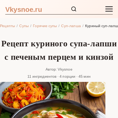
Vkysnoe.ru
Закуски и салаты
Рецепты
Супы
Горячие супы
Суп-лапша
Куриный суп-лапш
Основные блюда
Рецепт куриного супа-лапши
Супы
с печеным перцем и кинзой
Ингредиенты
Автор: Vkysnoe
11 ингредиентов · 4 порции · 45 мин
Блог