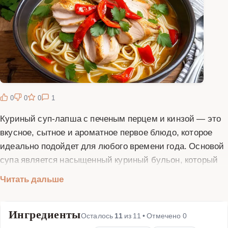
0
0
0
1
Куриный суп-лапша с печеным перцем и кинзой — это
вкусное, сытное и ароматное первое блюдо, которое
идеально подойдет для любого времени года. Основой
супа является насыщенный куриный бульон, который
придает блюду глубину вкуса. Лапша делает суп более
Читать дальше
сытным, а печеный перец добавляет легкую сладость и
копченые нотки. Свежая кинза придает блюду яркий,
Ингредиенты
освежающий вкус и неповторимый аромат. Этот рецепт
Осталось
11
из
11
• Отмечено
0