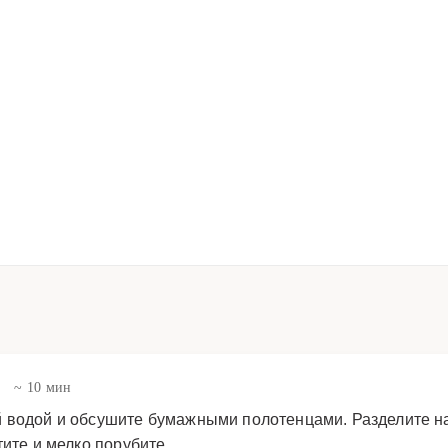
в
~ 10 мин
 водой и обсушите бумажными полотенцами. Разделите на
тите и мелко порубите.