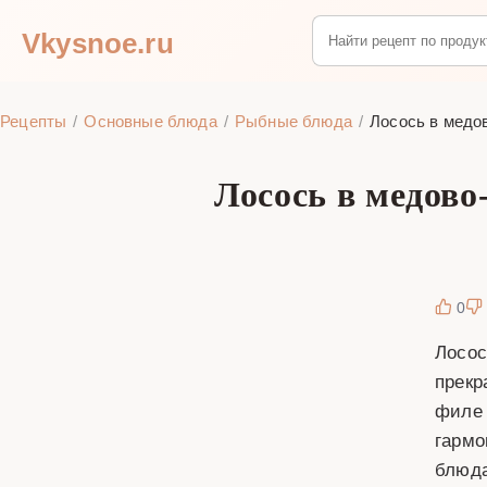
Vkysnoe.ru
Рецепты
Основные блюда
Рыбные блюда
Лосось в медо
Лосось в медово
0
Лосос
прекр
филе 
гармо
блюда