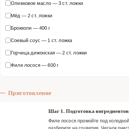
Оливковое масло
—
3 ст. ложки
Мёд
—
2 ст. ложки
Брокколи
—
400 г
Соевый соус
—
1 ст. ложка
Горчица дижонская
—
2 ст. ложки
Филе лосося
—
600 г
Приготовление
Шаг 1. Подготовка ингредиенто
Филе лосося промойте под холодной
разберите на соцветия. Чеснок очис