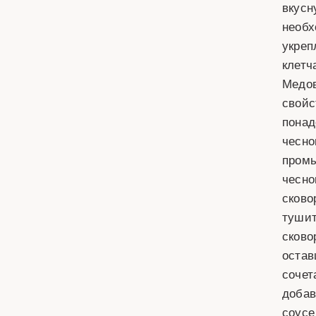
вкусн
необх
укреп
клетч
Медов
свойс
понад
чесно
промы
чесно
сково
тушит
сково
остав
сочет
добав
соусе