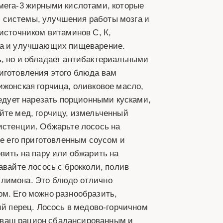
омега-3 жирными кислотами, которые
 системы, улучшения работы мозга и
 источником витаминов С, К,
зма и улучшающих пищеварение.
ь, но и обладает антибактериальными
иготовления этого блюда вам
ижонская горчица, оливковое масло,
ледует нарезать порционными кусками,
йте мед, горчицу, измельченный
истенции. Обжарьте лосось на
те его приготовленным соусом и
вить на пару или обжарить на
авайте лосось с брокколи, полив
 лимона. Это блюдо отлично
ом. Его можно разнообразить,
ий перец. Лосось в медово-горчичном
ая ваш рацион сбалансированным и