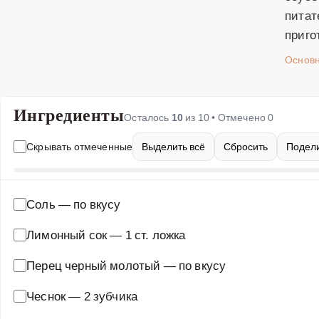
питат
приго
Основ
Ингредиенты
Осталось
10
из
10
• Отмечено
0
Скрывать отмеченные
Выделить всё
Сбросить
Подели
Соль
—
по вкусу
Лимонный сок
—
1 ст. ложка
Перец черный молотый
—
по вкусу
Чеснок
—
2 зубчика