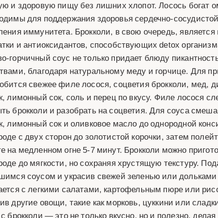
ую и здоровую пищу без лишних хлопот. Лосось богат 
одимы для поддержания здоровья сердечно-сосудистой
ления иммунитета. Брокколи, в свою очередь, является
атки и антиоксидантов, способствующих detox органи
о-горчичный соус не только придает блюду пикантност
твами, благодаря натуральному меду и горчице. Для пр
обится свежее филе лосося, соцветия брокколи, мед, д
к, лимонный сок, соль и перец по вкусу. Филе лосося с
ть брокколи и разобрать на соцветия. Для соуса смеша
к, лимонный сок и оливковое масло до однородной конс
роде с двух сторон до золотистой корочки, затем полей
е на медленном огне 5-7 минут. Брокколи можно пригото
роде до мягкости, но сохраняя хрустящую текстуру. Под
шимся соусом и украсив свежей зеленью или дольками
ается с легкими салатами, картофельным пюре или рис
ив другие овощи, такие как морковь, цуккини или сладк
 с брокколи — это не только вкусно, но и полезно, дел