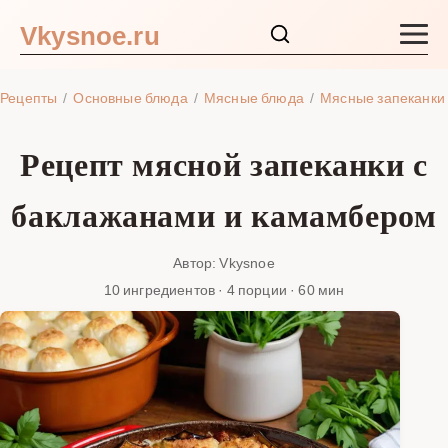
Vkysnoe.ru
Закуски и салаты
Рецепты
Основные блюда
Мясные блюда
Мясные запеканки
Основные блюда
Рецепт мясной запеканки с
Супы
баклажанами и камамбером
Ингредиенты
Автор: Vkysnoe
10 ингредиентов · 4 порции · 60 мин
Блог