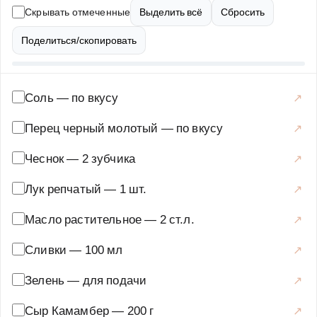
расскажем, как приготовить это блюдо, чтобы оно
Скрывать отмеченные
Выделить всё
Сбросить
получилось идеальным. Вы узнаете, как правильно
подготовить баклажаны, какой фарш лучше
Поделиться/скопировать
использовать, и как добиться того, чтобы камамбер
равномерно расплавился и пропитал все ингредиенты.
Подавать запеканку можно как горячей, так и теплой, с
Соль
—
по вкусу
зеленью и свежими овощами. Это блюдо точно
Перец черный молотый
—
по вкусу
понравится вашим близким и станет одним из
любимых в вашей кулинарной коллекции.
Чеснок
—
2 зубчика
Основные блюда
·
Мясные блюда
·
Мясные запеканки
Лук репчатый
—
1 шт.
Масло растительное
—
2 ст.л.
Сливки
—
100 мл
Зелень
—
для подачи
Сыр Камамбер
—
200 г