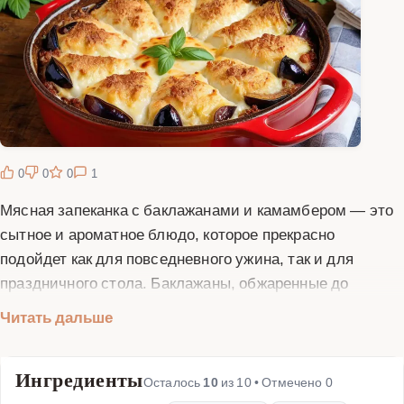
0
0
0
1
Мясная запеканка с баклажанами и камамбером — это
сытное и ароматное блюдо, которое прекрасно
подойдет как для повседневного ужина, так и для
праздничного стола. Баклажаны, обжаренные до
золотистой корочки, сочетаются с нежным фаршем и
Читать дальше
сливочным камамбером, создавая неповторимый вкус.
Запеканка готовится просто, но получается очень
Ингредиенты
вкусной и аппетитной. В этом рецепте мы подробно
Осталось
10
из
10
• Отмечено
0