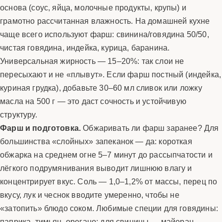
основа (соус, яйца, молочные продукты, крупы) и
грамотно рассчитанная влажность. На домашней кухне
чаще всего используют фарш: свинина/говядина 50/50,
чистая говядина, индейка, курица, баранина.
Универсальная жирность — 15–20%: так слои не
пересыхают и не «плывут». Если фарш постный (индейка,
куриная грудка), добавьте 30–60 мл сливок или ложку
масла на 500 г — это даст сочность и устойчивую
структуру.
Фарш и подготовка.
Обжаривать ли фарш заранее? Для
большинства «слойных» запеканок — да: короткая
обжарка на среднем огне 5–7 минут до рассыпчатости и
лёгкого подрумянивания выводит лишнюю влагу и
концентрирует вкус. Соль — 1,0–1,2% от массы, перец по
вкусу, лук и чеснок вводите умеренно, чтобы не
«затопить» блюдо соком. Любимые специи для говядины:
паприка, тимьян, орегано; для свинины — майоран,