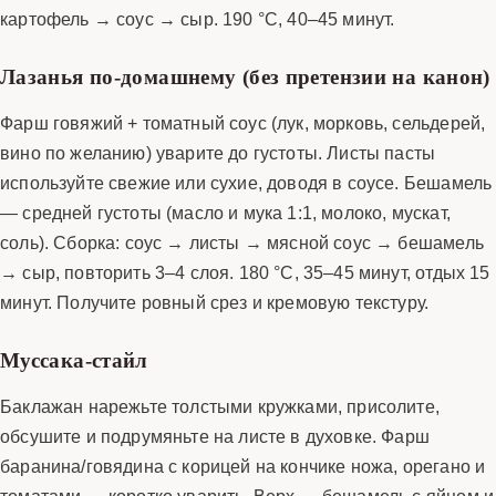
картофель → соус → сыр. 190 °C, 40–45 минут.
Лазанья по-домашнему (без претензии на канон)
Фарш говяжий + томатный соус (лук, морковь, сельдерей,
вино по желанию) уварите до густоты. Листы пасты
используйте свежие или сухие, доводя в соусе. Бешамель
— средней густоты (масло и мука 1:1, молоко, мускат,
соль). Сборка: соус → листы → мясной соус → бешамель
→ сыр, повторить 3–4 слоя. 180 °C, 35–45 минут, отдых 15
минут. Получите ровный срез и кремовую текстуру.
Муссака-стайл
Баклажан нарежьте толстыми кружками, присолите,
обсушите и подрумяньте на листе в духовке. Фарш
баранина/говядина с корицей на кончике ножа, орегано и
томатами — коротко уварить. Верх — бешамель с яйцом и