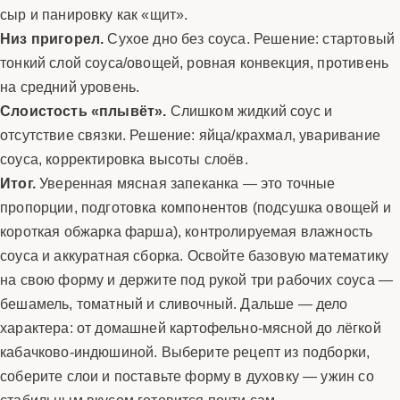
сыр и панировку как «щит».
Низ пригорел.
Сухое дно без соуса. Решение: стартовый
тонкий слой соуса/овощей, ровная конвекция, противень
на средний уровень.
Слоистость «плывёт».
Слишком жидкий соус и
отсутствие связки. Решение: яйца/крахмал, уваривание
соуса, корректировка высоты слоёв.
Итог.
Уверенная мясная запеканка — это точные
пропорции, подготовка компонентов (подсушка овощей и
короткая обжарка фарша), контролируемая влажность
соуса и аккуратная сборка. Освойте базовую математику
на свою форму и держите под рукой три рабочих соуса —
бешамель, томатный и сливочный. Дальше — дело
характера: от домашней картофельно-мясной до лёгкой
кабачково-индюшиной. Выберите рецепт из подборки,
соберите слои и поставьте форму в духовку — ужин со
стабильным вкусом готовится почти сам.