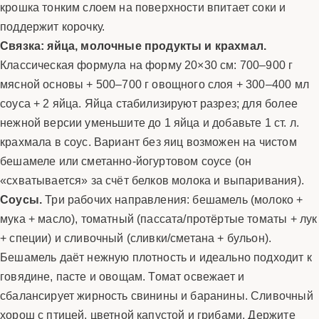
крошка тонким слоем на поверхности впитает соки и
поддержит корочку.
Связка: яйца, молочные продукты и крахмал.
Классическая формула на форму 20×30 см: 700–900 г
мясной основы + 500–700 г овощного слоя + 300–400 мл
соуса + 2 яйца. Яйца стабилизируют разрез; для более
нежной версии уменьшите до 1 яйца и добавьте 1 ст. л.
крахмала в соус. Вариант без яиц возможен на чистом
бешамеле или сметанно-йогуртовом соусе (он
«схватывается» за счёт белков молока и выпаривания).
Соусы.
Три рабочих направления: бешамель (молоко +
мука + масло), томатный (пассата/протёртые томаты + лук
+ специи) и сливочный (сливки/сметана + бульон).
Бешамель даёт нежную плотность и идеально подходит к
говядине, пасте и овощам. Томат освежает и
сбалансирует жирность свинины и баранины. Сливочный
хорош с птицей, цветной капустой и грибами. Держите