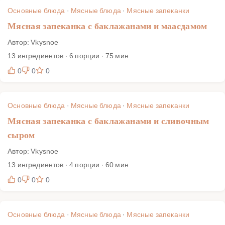
рецепта указаны температурные ориентиры, размер
Основные блюда
·
Мясные блюда
·
Мясные запеканки
формы и время, чтобы вы получили предсказуемый
Мясная запеканка с баклажанами и маасдамом
результат и красивую подачу уже с первой попытки.
Автор: Vkysnoe
13 ингредиентов · 6 порции · 75 мин
0
0
0
Основные блюда
·
Мясные блюда
·
Мясные запеканки
Мясная запеканка с баклажанами и сливочным
сыром
Автор: Vkysnoe
13 ингредиентов · 4 порции · 60 мин
0
0
0
Основные блюда
·
Мясные блюда
·
Мясные запеканки