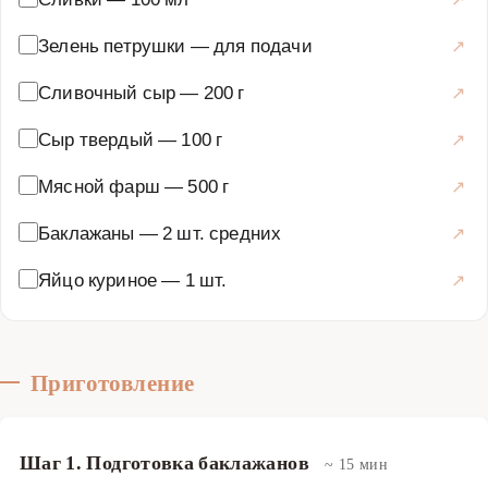
Мясной фарш можно использовать любой - говяжий,
свиной, куриный или их смесь, в зависимости от
Зелень петрушки
—
для подачи
ваших предпочтений. Сливочный сыр можно заменить
Сливочный сыр
—
200 г
на моцареллу или другой плавящийся сыр, но именно
сливочный сыр придает особую нежность и
Сыр твердый
—
100 г
кремовость. Запеканка готовится в духовке при
Мясной фарш
—
500 г
температуре 180-200 градусов примерно 30-40 минут до
золотистой корочки. Это блюдо можно приготовить
Баклажаны
—
2 шт. средних
заранее и разогреть перед подачей - его вкус только
улучшится. Мясная запеканка с баклажанами и
Яйцо куриное
—
1 шт.
сливочным сыром - это универсальное блюдо, которое
понравится и взрослым, и детям, и станет вашим
любимым рецептом в кулинарной коллекции.
Приготовление
Основные блюда
·
Мясные блюда
·
Мясные запеканки
Шаг 1. Подготовка баклажанов
~ 15 мин