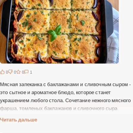
0
0
0
1
Мясная запеканка с баклажанами и сливочным сыром -
это сытное и ароматное блюдо, которое станет
украшением любого стола. Сочетание нежного мясного
фарша, томленых баклажанов и сливочного сыра
создает неповторимую гармонию вкусов. Баклажаны,
Читать дальше
предварительно подготовленные и обжаренные,
идеально впитывают мясные соки и сливочные нотки