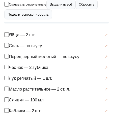
вкусной. Подавать ее можно с зеленью, сметаной или
Скрывать отмеченные
Выделить всё
Сбросить
свежими овощами. Рецепт мясной запеканки с
кабачками и сыром прост и доступен даже для
Поделиться/скопировать
начинающих кулинаров. Попробуйте приготовить это
блюдо, и оно станет одним из ваших любимых!
Яйца
—
2 шт.
Основные блюда
·
Мясные блюда
·
Мясные запеканки
Соль
—
по вкусу
Перец черный молотый
—
по вкусу
Чеснок
—
2 зубчика
Лук репчатый
—
1 шт.
Масло растительное
—
2 ст. л.
Сливки
—
100 мл
Кабачки
—
2 шт.