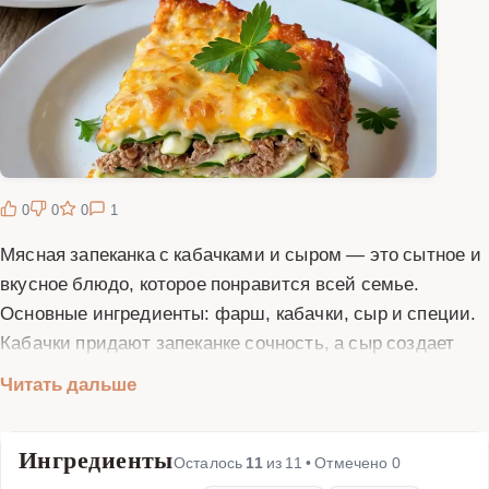
0
0
0
1
Мясная запеканка с кабачками и сыром — это сытное и
вкусное блюдо, которое понравится всей семье.
Основные ингредиенты: фарш, кабачки, сыр и специи.
Кабачки придают запеканке сочность, а сыр создает
аппетитную золотистую корочку. Это блюдо легко
Читать дальше
приготовить, и оно отлично подходит как для
повседневного ужина, так и для праздничного стола.
Ингредиенты
Запеканка получается нежной, ароматной и очень
Осталось
11
из
11
• Отмечено
0