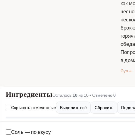
как м
чесно
неско
брокк
горяч
обеда
Попро
в дом
Супы
·
Ингредиенты
Осталось
10
из
10
• Отмечено
0
Скрывать отмеченные
Выделить всё
Сбросить
Подели
Соль
—
по вкусу