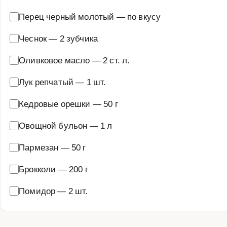
Перец черный молотый
—
по вкусу
Чеснок
—
2 зубчика
Оливковое масло
—
2 ст. л.
Лук репчатый
—
1 шт.
Кедровые орешки
—
50 г
Овощной бульон
—
1 л
Пармезан
—
50 г
Брокколи
—
200 г
Помидор
—
2 шт.