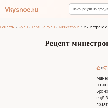
Vkysnoe.ru
Рецепты
Супы
Горячие супы
Минестроне
Минестроне с
Рецепт минестро
0
Минес
разно
брокк
ещё б
прият