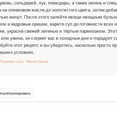
орковь, сельдерей, лук, помидоры, а также зелень и спец
к на оливковом масле до золотистого цвета, затем доб
лько минут. После этого залейте овощи овощным бульо
оли и кедровые орешки, варите суп до готовности всех
им, украсив свежей зеленью и тёртым пармезаном. Это
 или ужина, он согреет вас в холодные дни и порадует
буйте этот рецепт, и вы убедитесь, насколько просто п
ашних условиях.
Горячие супы
·
Минестроне
ться/скопировать