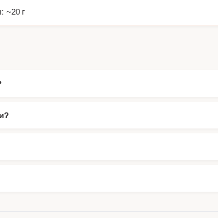
: ~20 г
?
и?