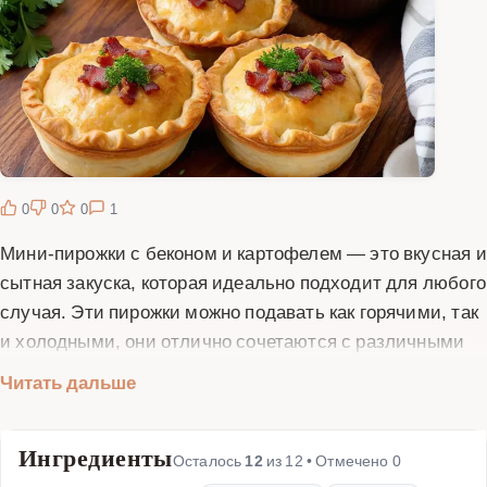
0
0
0
1
Мини-пирожки с беконом и картофелем — это вкусная и
сытная закуска, которая идеально подходит для любого
случая. Эти пирожки можно подавать как горячими, так
и холодными, они отлично сочетаются с различными
соусами и дополнениями. Бекон придает пирожкам
Читать дальше
насыщенный вкус и аромат, а картофель делает
начинку нежной и сытной. Тесто для мини-пирожков
Ингредиенты
можно приготовить как дрожжевое, так и бездрожжевое,
Осталось
12
из
12
• Отмечено
0