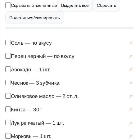
предпочитает легкие, но питательные блюда.
Скрывать отмеченные
Выделить всё
Сбросить
Приготовление овощного плова не требует много
времени и усилий, а результат превосходит все
Поделиться/скопировать
ожидания. Блюдо можно подавать как основное или в
качестве гарнира. Овощной плов с авокадо и кинзой —
это отличный вариант для обеда или ужина, который
Соль
—
по вкусу
разнообразит ваше меню и принесет пользу организму.
Перец черный
—
по вкусу
Попробуйте этот рецепт, и вы убедитесь, что здоровое
питание может быть вкусным и разнообразным.
Авокадо
—
1 шт.
Основные блюда
·
Овощные блюда
·
Пловы с овощами
Чеснок
—
3 зубчика
Оливковое масло
—
2 ст. л.
Кинза
—
30 г
Лук репчатый
—
1 шт.
Морковь
—
1 шт.