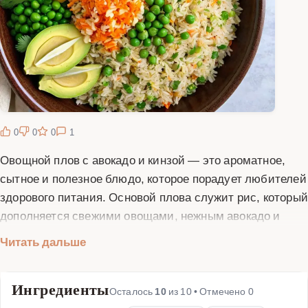
0
0
0
1
Овощной плов с авокадо и кинзой — это ароматное,
сытное и полезное блюдо, которое порадует любителей
здорового питания. Основой плова служит рис, который
дополняется свежими овощами, нежным авокадо и
пикантной кинзой. Авокадо придает блюду кремовую
Читать дальше
текстуру и насыщенный вкус, а кинза добавляет
свежесть и яркий аромат. Этот рецепт идеально
Ингредиенты
подходит для тех, кто следит за своим питанием и
Осталось
10
из
10
• Отмечено
0