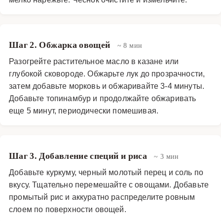
или рыбе. Благодаря сбалансированному составу, этот
плов подходит для диетического питания и может быть
адаптирован под различные предпочтения, например,
Шаг 2. Обжарка овощей
~ 8 мин
путем добавления других овощей, таких как кабачки
Разогрейте растительное масло в казане или
или баклажаны. Попробуйте этот рецепт, и вы откроете
глубокой сковороде. Обжарьте лук до прозрачности,
для себя новый, delicious вариант привычного плова,
затем добавьте морковь и обжаривайте 3-4 минуты.
который обязательно станет одним из ваших любимых
Добавьте топинамбур и продолжайте обжаривать
блюд.
еще 5 минут, периодически помешивая.
Основные блюда
·
Овощные блюда
·
Пловы с овощами
Шаг 3. Добавление специй и риса
~ 3 мин
Добавьте куркуму, черный молотый перец и соль по
вкусу. Тщательно перемешайте с овощами. Добавьте
промытый рис и аккуратно распределите ровным
слоем по поверхности овощей.