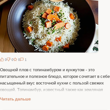
0
0
0
1
Овощной плов с топинамбуром и кунжутом - это
питательное и полезное блюдо, которое сочетает в себе
насыщенный вкус восточной кухни с пользой свежих
овощей. Топинамбур, известный также как земляная
груша, придает плову легкую сладковатую нотку и
Читать дальше
нежную текстуру, а обжаренный кунжут добавляет
пикантный аромат и хрустящую структуру. Это блюдо