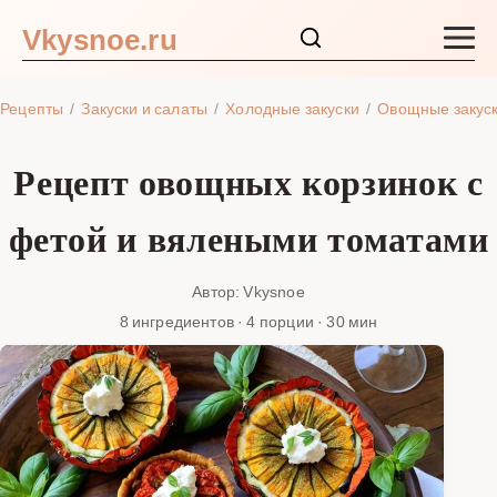
Vkysnoe.ru
Закуски и салаты
Рецепты
Закуски и салаты
Холодные закуски
Овощные закус
Основные блюда
Рецепт овощных корзинок с
Супы
фетой и вялеными томатами
Ингредиенты
Автор: Vkysnoe
8 ингредиентов · 4 порции · 30 мин
Блог