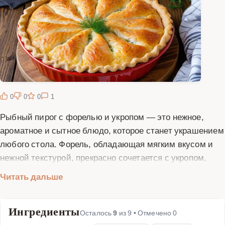
0
0
0
1
Рыбный пирог с форелью и укропом — это нежное,
ароматное и сытное блюдо, которое станет украшением
любого стола. Форель, обладающая мягким вкусом и
нежной текстурой, прекрасно сочетается с укропом,
придающим пирогу свежий и аппетитный аромат. Тесто
Читать дальше
для такого пирога можно приготовить как дрожжевое,
так и слоёное — в зависимости от ваших
Ингредиенты
предпочтений. В начинку, помимо форели и укропа,
Осталось
9
из
9
• Отмечено
0