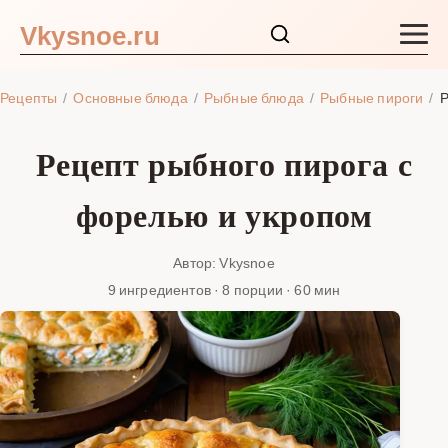
Vkysnoe.ru
Закуски и салаты
Рецепты
Основные блюда
Рыбные блюда
Рыбные пироги
Р
Основные блюда
Рецепт рыбного пирога с
Супы
форелью и укропом
Ингредиенты
Автор: Vkysnoe
9 ингредиентов · 8 порции · 60 мин
Блог