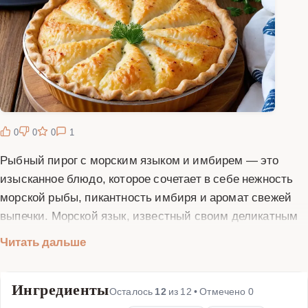
0
0
0
1
Рыбный пирог с морским языком и имбирем — это
изысканное блюдо, которое сочетает в себе нежность
морской рыбы, пикантность имбиря и аромат свежей
выпечки. Морской язык, известный своим деликатным
вкусом и минимальным количеством костей, идеально
Читать дальше
подходит для начинки пирога. Имбирь добавляет
блюду легкую остроту и согревающие ноты, которые
Ингредиенты
прекрасно гармонируют с рыбным вкусом. Такой пирог
Осталось
12
из
12
• Отмечено
0