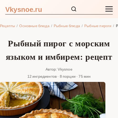
Vkysnoe.ru
Закуски и салаты
Рецепты
Основные блюда
Рыбные блюда
Рыбные пироги
Р
Основные блюда
Рыбный пирог с морским
Супы
языком и имбирем: рецепт
Ингредиенты
Автор: Vkysnoe
12 ингредиентов · 8 порции · 75 мин
Блог