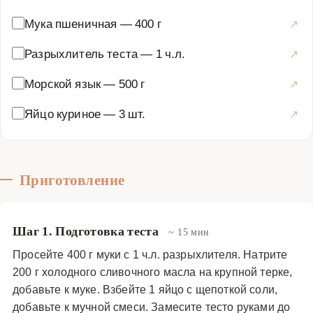
легким соусом на основе сметаны или белого вина. Это
Мука пшеничная
—
400 г
блюдо не только вкусное, но и полезное: морской язык
богат белком, омега-3 кислотами и витаминами, а
Разрыхлитель теста
—
1 ч.л.
имбирь улучшает пищеварение и укрепляет иммунитет.
Морской язык
—
500 г
Рецепт допускает вариации — например, добавление
овощей (лука, моркови, шпината) или сыра для
Яйцо куриное
—
3 шт.
большей сытности. Освоив этот пирог, вы получите
универсальное блюдо, которое подойдет для любого
occasion и порадует ваших близких.
Приготовление
Основные блюда
·
Рыбные блюда
·
Рыбные пироги
Шаг 1. Подготовка теста
~ 15 мин
Просейте 400 г муки с 1 ч.л. разрыхлителя. Натрите
200 г холодного сливочного масла на крупной терке,
добавьте к муке. Взбейте 1 яйцо с щепоткой соли,
добавьте к мучной смеси. Замесите тесто руками до