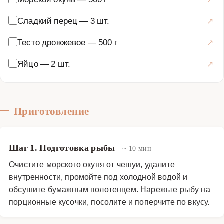
бойтесь экспериментировать с начинкой: добавьте
картофель, грибы или сыр для еще более насыщенного
Сладкий перец
—
3 шт.
вкуса. Рыбный пирог — это универсальное блюдо,
Тесто дрожжевое
—
500 г
которое можно приготовить на любой случай.
Основные блюда
·
Рыбные блюда
·
Рыбные пироги
Яйцо
—
2 шт.
Приготовление
Шаг 1. Подготовка рыбы
~ 10 мин
Очистите морского окуня от чешуи, удалите
внутренности, промойте под холодной водой и
обсушите бумажным полотенцем. Нарежьте рыбу на
порционные кусочки, посолите и поперчите по вкусу.