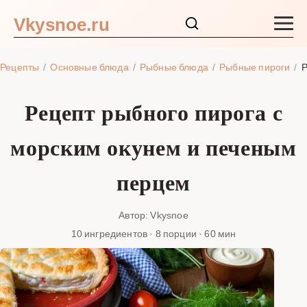
Vkysnoe.ru
Закуски и салаты
Рецепты
Основные блюда
Рыбные блюда
Рыбные пироги
Р
Основные блюда
Рецепт рыбного пирога с
Супы
морским окунем и печеным
Ингредиенты
перцем
Блог
Автор: Vkysnoe
10 ингредиентов · 8 порции · 60 мин