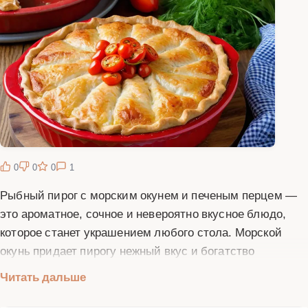
0
0
0
1
Рыбный пирог с морским окунем и печеным перцем —
это ароматное, сочное и невероятно вкусное блюдо,
которое станет украшением любого стола. Морской
окунь придает пирогу нежный вкус и богатство
полезных веществ, а печеный перец добавляет
Читать дальше
сладковатые нотки и насыщенный аромат. Тесто для
пирога можно приготовить как дрожжевое, так и слоеное