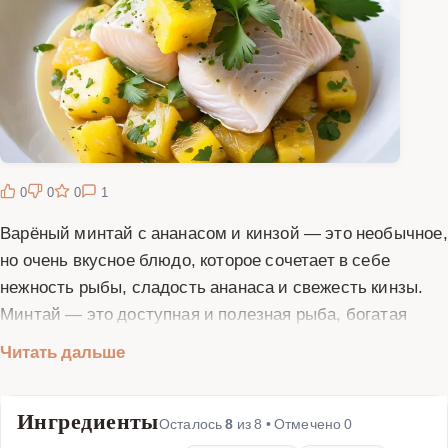
0
0
0
1
Варёный минтай с ананасом и кинзой — это необычное,
но очень вкусное блюдо, которое сочетает в себе
нежность рыбы, сладость ананаса и свежесть кинзы.
Минтай — это доступная и полезная рыба, богатая
белком и микроэлементами. Ананас придаёт блюду
Читать дальше
экзотическую нотку и лёгкую кислинку, а кинза
добавляет аромат и пикантность. Для приготовления
Ингредиенты
этого блюда вам понадобится свежий минтай,
Осталось
8
из
8
• Отмечено
0