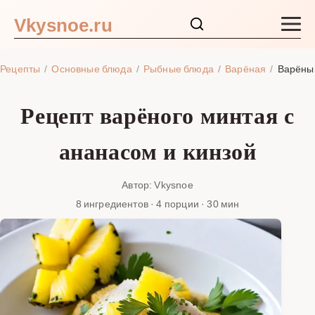
Vkysnoe.ru
Закуски и салаты
Рецепты
Основные блюда
Рыбные блюда
Варёная
Варёный
Основные блюда
Рецепт варёного минтая с
Супы
ананасом и кинзой
Ингредиенты
Автор: Vkysnoe
8 ингредиентов · 4 порции · 30 мин
Блог