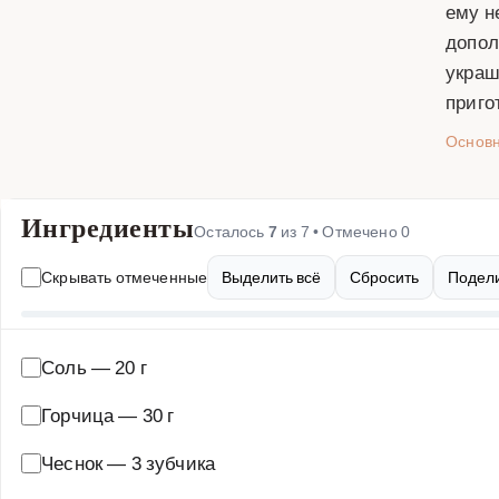
ему н
допол
украш
приго
Основ
Ингредиенты
Осталось
7
из
7
• Отмечено
0
Скрывать отмеченные
Выделить всё
Сбросить
Подели
Соль
—
20 г
Горчица
—
30 г
Чеснок
—
3 зубчика