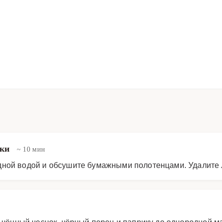
зки
~ 10 мин
ной водой и обсушите бумажными полотенцами. Удалите л
ьчённый чеснок, чёрный перец и паприку до однородной м