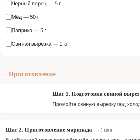
Черный перец
—
5 г
Мёд
—
50 г
Паприка
—
5 г
Свиная вырезка
—
1 кг
Приготовление
Шаг 1. Подготовка свиной выре
Промойте свиную вырезку под холод
Шаг 2. Приготовление маринада
~ 5 мин
В небольшой миске смешайте мёд, горчицу, соль, измел