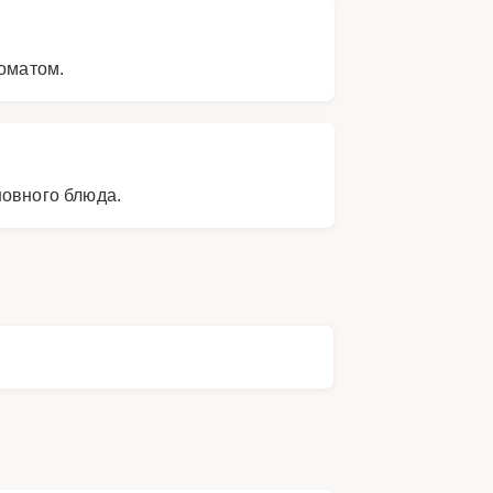
роматом.
новного блюда.