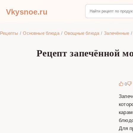
Vkysnoe.ru
Рецепты
Основные блюда
Овощные блюда
Запечённые
Рецепт запечённой м
0
Запеч
котор
карам
блюдо
Для п