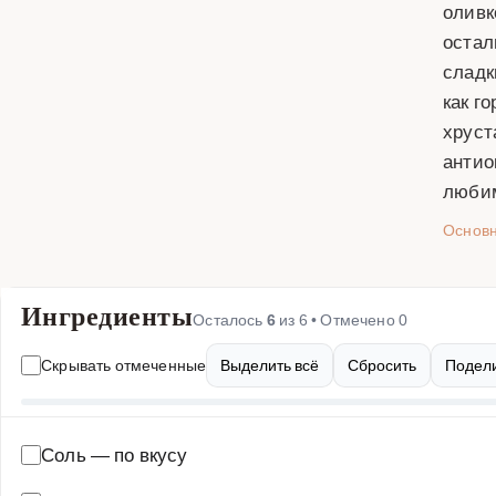
оливк
остал
сладк
как г
хруст
антио
люби
Основ
Ингредиенты
Осталось
6
из
6
• Отмечено
0
Скрывать отмеченные
Выделить всё
Сбросить
Подели
Соль
—
по вкусу