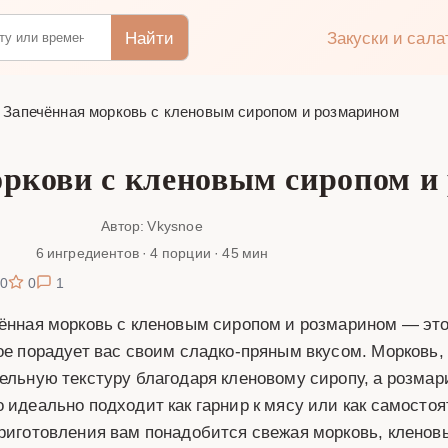
Найти
Закуски и сал
Запечённая морковь с кленовым сиропом и розмарином
оркови с кленовым сиропом и
Автор: Vkysnoe
6 ингредиентов · 4 порции · 45 мин
0
0
1
ённая морковь с кленовым сиропом и розмарином — это
ое порадует вас своим сладко-пряным вкусом. Морковь, 
ельную текстуру благодаря кленовому сиропу, а розмар
 идеально подходит как гарнир к мясу или как самостоя
риготовления вам понадобится свежая морковь, кленов