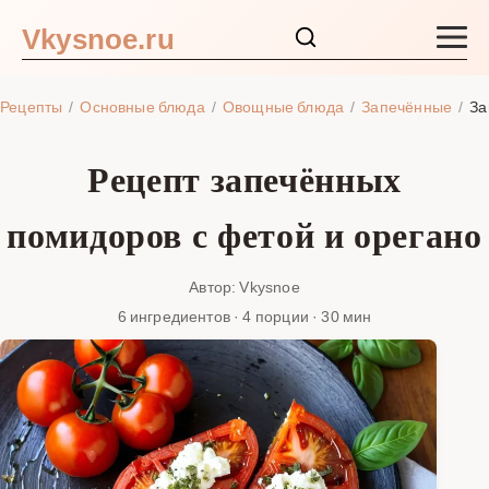
Vkysnoe.ru
Закуски и салаты
Рецепты
Основные блюда
Овощные блюда
Запечённые
За
Основные блюда
Рецепт запечённых
Супы
помидоров с фетой и орегано
Ингредиенты
Автор: Vkysnoe
6 ингредиентов · 4 порции · 30 мин
Блог