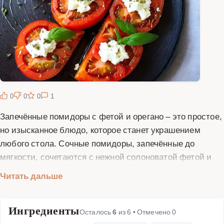
0
0
0
1
Запечённые помидоры с фетой и орегано – это простое,
но изысканное блюдо, которое станет украшением
любого стола. Сочные помидоры, запечённые до
мягкости, сочетаются с нежной солоноватой фетой и
ароматным орегано, создавая неповторимый вкус. Это
Читать дальше
блюдо можно подавать как самостоятельную закуску,
гарнир к мясу или рыбе, или даже как лёгкий ужин.
Ингредиенты
Приготовление не требует много времени и усилий, но
Осталось
6
из
6
• Отмечено
0