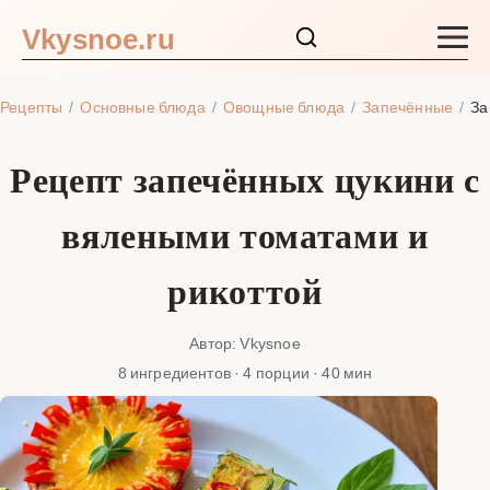
Vkysnoe.ru
Закуски и салаты
Рецепты
Основные блюда
Овощные блюда
Запечённые
За
Основные блюда
Рецепт запечённых цукини с
Супы
вялеными томатами и
Ингредиенты
рикоттой
Блог
Автор: Vkysnoe
8 ингредиентов · 4 порции · 40 мин