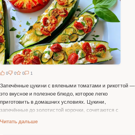
0
0
0
1
Запечённые цукини с вялеными томатами и рикоттой —
это вкусное и полезное блюдо, которое легко
приготовить в домашних условиях. Цукини,
запечённые до золотистой корочки, сочетаются с
ароматными вялеными томатами и нежной рикоттой,
Читать дальше
создавая неповторимый вкус. Это блюдо подойдёт как
для повседневного ужина, так и для праздничного