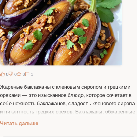
0
0
0
1
Жареные баклажаны с кленовым сиропом и грецкими
орехами — это изысканное блюдо, которое сочетает в
себе нежность баклажанов, сладость кленового сиропа
и пикантность грецких орехов. Баклажаны, обжаренные
до золотистой корочки, пропитываются ароматным
Читать дальше
сиропом, создавая неповторимый вкус. Это блюдо
отлично подходит как для повседневного ужина, так и