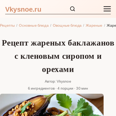
Vkysnoe.ru
Закуски и салаты
Рецепты
Основные блюда
Овощные блюда
Жареные
Жаре
Основные блюда
Рецепт жареных баклажанов
Супы
с кленовым сиропом и
Ингредиенты
орехами
Блог
Автор: Vkysnoe
6 ингредиентов · 4 порции · 30 мин