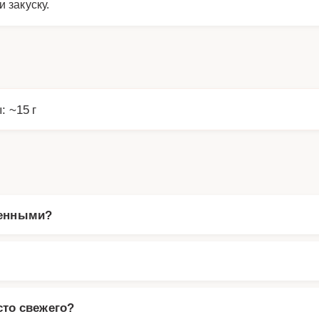
 закуску.
: ~15 г
женными?
то свежего?