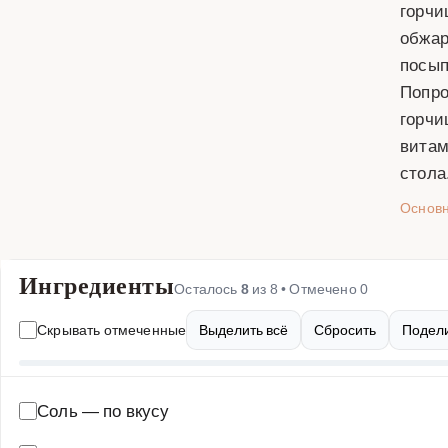
горчи
обжар
посып
Попро
горчи
витам
стола
Основ
Ингредиенты
Осталось
8
из
8
• Отмечено
0
Скрывать отмеченные
Выделить всё
Сбросить
Подели
Соль
—
по вкусу