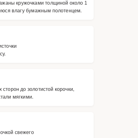
ажаны кружочками толщиной около 1
вшуюся влагу бумажным полотенцем.
источки
су.
 сторон до золотистой корочки,
стали мягкими.
очкой свежего