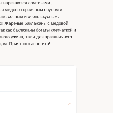
ны нарезаются ломтиками,
тся медово-горчичным соусом и
м, сочным и очень вкусным.
ых! Жареные баклажаны с медовой
так как баклажаны богаты клетчаткой и
ного ужина, так и для праздничного
ам. Приятного аппетита!