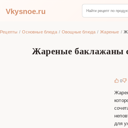
Vkysnoe.ru
Рецепты
Основные блюда
Овощные блюда
Жареные
Ж
Жареные баклажаны с
0
Жарен
котор
сочет
непов
для у