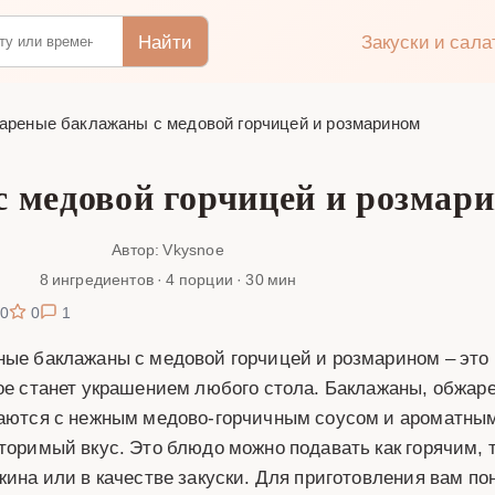
Найти
Закуски и сал
ареные баклажаны с медовой горчицей и розмарином
 медовой горчицей и розмари
Автор: Vkysnoe
8 ингредиентов · 4 порции · 30 мин
0
0
1
ые баклажаны с медовой горчицей и розмарином – это п
ое станет украшением любого стола. Баклажаны, обжаре
аются с нежным медово-горчичным соусом и ароматным
торимый вкус. Это блюдо можно подавать как горячим, 
жина или в качестве закуски. Для приготовления вам п